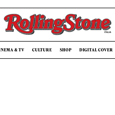
Rolling Stone Italia
INEMA & TV
CULTURE
SHOP
DIGITAL COVER