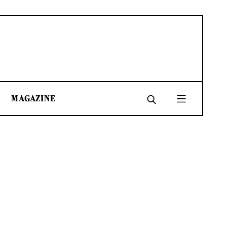
MAGAZINE
SHARE
SHARE