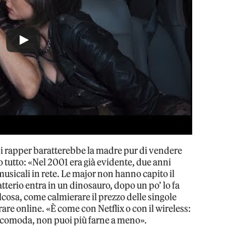
si rapper baratterebbe la madre pur di vendere
o tutto: «Nel 2001 era già evidente, due anni
musicali in rete. Le major non hanno capito il
terio entra in un dinosauro, dopo un po’ lo fa
alcosa, come calmierare il prezzo delle singole
are online. «È come con Netflix o con il wireless:
e comoda, non puoi più farne a meno».