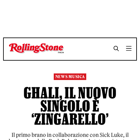
TEMPO DI LETTURA 2 MINUTI
TEMPO DI LETTURA 2 MINUTI
SHARE
SHARE
NEWS MUSICA
GHALI, IL NUOVO
SINGOLO È
‘ZINGARELLO’
Il primo brano in collaborazione con Sick Luke, il