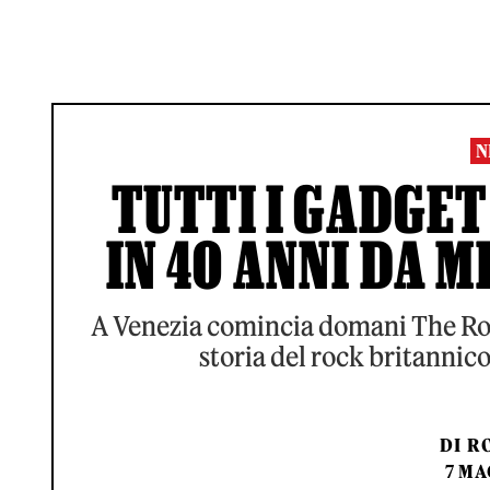
N
TUTTI I GADGET
IN 40 ANNI DA M
A Venezia comincia domani The Roc
storia del rock britannico
DI
RO
7 MA