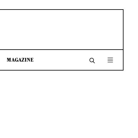
MAGAZINE
SHARE
SHARE