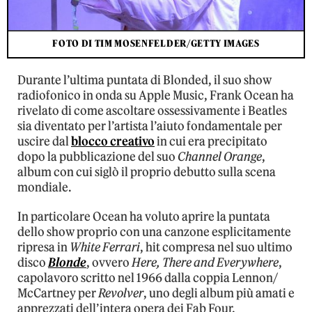
FOTO DI TIM MOSENFELDER/GETTY IMAGES
Durante l’ultima puntata di Blonded, il suo show
radiofonico in onda su Apple Music, Frank Ocean ha
rivelato di come ascoltare ossessivamente i Beatles
sia diventato per l’artista l’aiuto fondamentale per
uscire dal
blocco creativo
in cui era precipitato
dopo la pubblicazione del suo
Channel Orange
,
album con cui siglò il proprio debutto sulla scena
mondiale.
In particolare Ocean ha voluto aprire la puntata
dello show proprio con una canzone esplicitamente
ripresa in
White Ferrari
, hit compresa nel suo ultimo
disco
Blonde
, ovvero
Here, There and Everywhere
,
capolavoro scritto nel 1966 dalla coppia Lennon/
McCartney per
Revolver
, uno degli album più amati e
apprezzati dell’intera opera dei Fab Four.