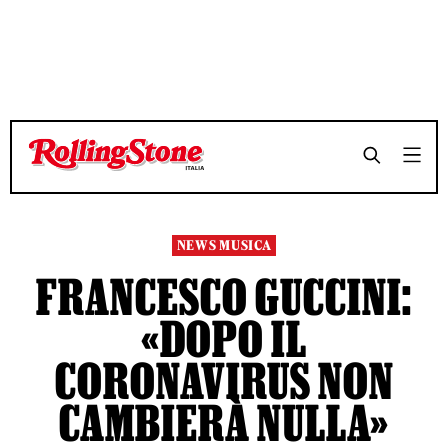
TEMPO DI LETTURA 3 MINUTI
TEMPO DI LETTURA 3 MINUTI
SHARE
SHARE
NEWS MUSICA
FRANCESCO GUCCINI:
«DOPO IL
CORONAVIRUS NON
CAMBIERÀ NULLA»