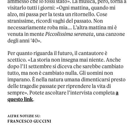
ammesso che lo fossi stato».
La musica, però, torna a
visitarlo tutti i giorni:
«Ogni mattina, quando mi
alzo, mi passa per la testa un ritornello. Cose
stranissime, ricordi vaghi del passato. Non
necessariamente roba mia… L’altra mattina mi è
venuta in mente
Piccolissima serenata
, una canzone
degli anni ’40».
Per quanto riguarda il futuro, il cantautore è
scettico. «La storia non insegna mai niente. Anche
dopo l’11 settembre si diceva che sarebbe cambiato
tutto, ma non è cambiato nulla. Gli uomini non
imparano. È nella natura umana dimenticarsi presto
delle tragedie passate per riprendere la vita di
sempre». Potete ascoltare l’intervista completa
a
questo link
.
ALTRE NOTIZIE SU:
FRANCESCO GUCCINI