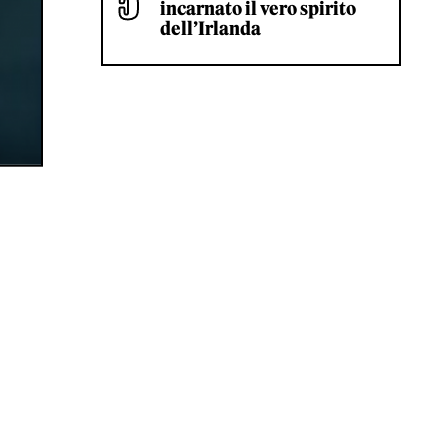
incarnato il vero spirito
dell’Irlanda