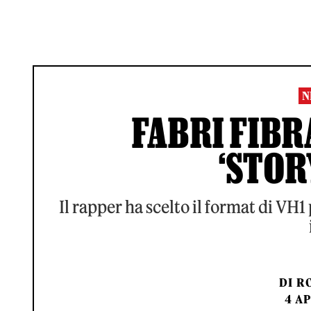
N
FABRI FIBR
‘STOR
Il rapper ha scelto il format di VH1
DI
RO
4 AP