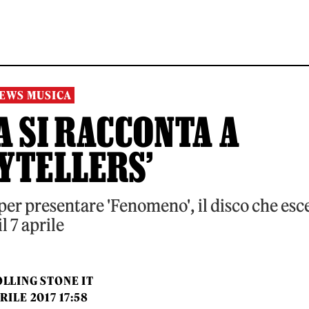
EWS MUSICA
A SI RACCONTA A
YTELLERS’
 per presentare 'Fenomeno', il disco che esc
il 7 aprile
LLING STONE IT
RILE 2017 17:58