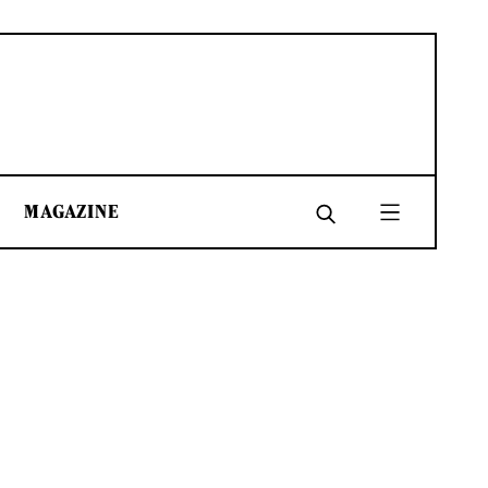
MAGAZINE
SHARE
SHARE