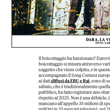
DARA, LA V
FOTO: SA
Il boicottaggio ha funzionato? Eurovis
boicottaggio si misura attraverso vari
soggetto che viene colpito, e in que
accompagnato il Song Contest europe
ai dati
diffusi da EBU e Rai
, sono di s
sabato, che è tradizionalmente quella
pubblico, ha fatto registrare uno shar
rispetto al 2025. Non è una débâcle, 
mancano all’appello 35 milioni di spet
mili0ni in 35 mercati televisivi, nel 