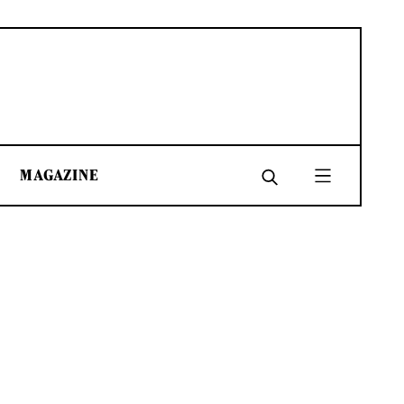
MAGAZINE
SHARE
SHARE