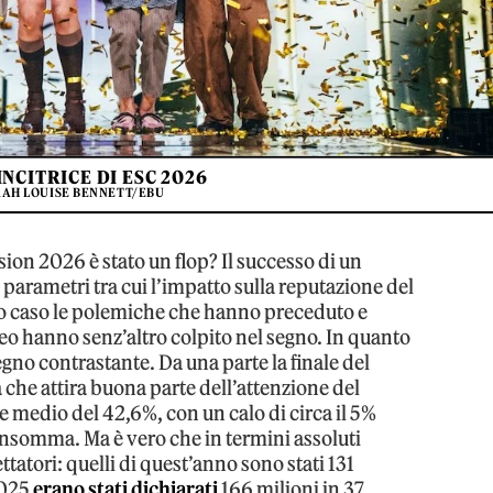
INCITRICE DI ESC 2026
RAH LOUISE BENNETT/EBU
ion 2026 è stato un flop? Il successo di un
 parametri tra cui l’impatto sulla reputazione del
sto caso le polemiche che hanno preceduto e
o hanno senz’altro colpito nel segno. In quanto
egno contrastante. Da una parte la finale del
 che attira buona parte dell’attenzione del
e medio del 42,6%, con un calo di circa il 5%
insomma. Ma è vero che in termini assoluti
tatori: quelli di quest’anno sono stati 131
2025
erano stati dichiarati
166 milioni in 37