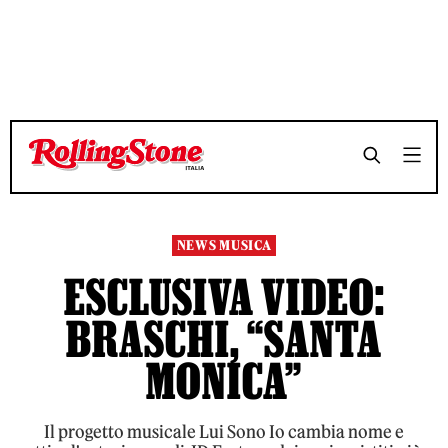
TEMPO DI LETTURA 3 MINUTI
TEMPO DI LETTURA 3 MINUTI
SHARE
SHARE
NEWS MUSICA
ESCLUSIVA VIDEO:
BRASCHI, “SANTA
MONICA”
Il progetto musicale Lui Sono Io cambia nome e