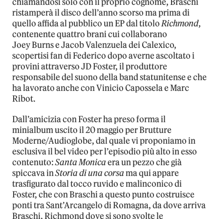
chiamandosi solo con il proprio cognome, Braschi
ristamperà il disco dell’anno scorso ma prima di
quello affida al pubblico un EP dal titolo
Richmond
,
contenente quattro brani cui collaborano
Joey Burns e Jacob Valenzuela dei Calexico,
scopertisi fan di Federico dopo averne ascoltato i
provini attraverso JD Foster, il produttore
responsabile del suono della band statunitense e che
ha lavorato anche con Vinicio Capossela e Marc
Ribot.
Dall’amicizia con Foster ha preso forma il
minialbum uscito il 20 maggio per Brutture
Moderne/Audioglobe, dal quale vi proponiamo in
esclusiva il bel video per l’episodio più alto in esso
contenuto:
Santa Monica
era un pezzo che già
spiccava in
Storia di una corsa
ma qui appare
trasfigurato dal tocco ruvido e malinconico di
Foster, che con Braschi a questo punto costruisce
ponti tra Sant’Arcangelo di Romagna, da dove arriva
Braschi, Richmond dove si sono svolte le