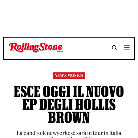
TEMPO DI LETTURA 2 MINUTI
TEMPO DI LETTURA 2 MINUTI
SHARE
SHARE
NEWS MUSICA
ESCE OGGI IL NUOVO
EP DEGLI HOLLIS
BROWN
La band folk newyorkese sarà in tour in italia