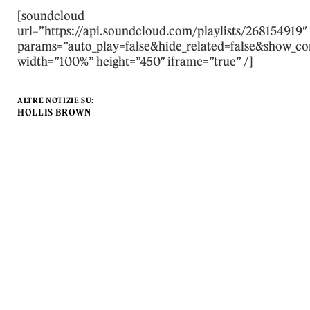
[soundcloud
url=”https://api.soundcloud.com/playlists/268154919″
params=”auto_play=false&hide_related=false&show_c
width=”100%” height=”450″ iframe=”true” /]
ALTRE NOTIZIE SU:
HOLLIS BROWN