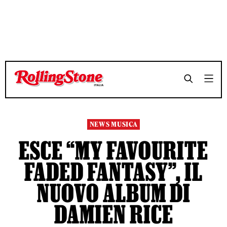
TEMPO DI LETTURA 2 MINUTI
TEMPO DI LETTURA 2 MINUTI
SHARE
SHARE
NEWS MUSICA
ESCE “MY FAVOURITE
FADED FANTASY”, IL
NUOVO ALBUM DI
DAMIEN RICE