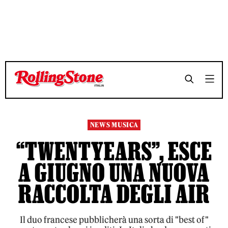
TEMPO DI LETTURA 3 MINUTI
TEMPO DI LETTURA 3 MINUTI
SHARE
SHARE
NEWS MUSICA
“TWENTYEARS”, ESCE
A GIUGNO UNA NUOVA
RACCOLTA DEGLI AIR
Il duo francese pubblicherà una sorta di "best of"