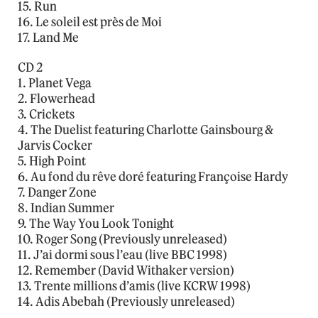
15. Run
16. Le soleil est près de Moi
17. Land Me
CD 2
1. Planet Vega
2. Flowerhead
3. Crickets
4. The Duelist featuring Charlotte Gainsbourg &
Jarvis Cocker
5. High Point
6. Au fond du rêve doré featuring Françoise Hardy
7. Danger Zone
8. Indian Summer
9. The Way You Look Tonight
10. Roger Song (Previously unreleased)
11. J’ai dormi sous l’eau (live BBC 1998)
12. Remember (David Withaker version)
13. Trente millions d’amis (live KCRW 1998)
14. Adis Abebah (Previously unreleased)