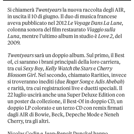
Si chiamerà
Twentyears
la nuova raccolta degli AIR,
in uscita il 10 di giugno. Il duo di musica francese
aveva pubblicato nel 2012
Le Voyage Dans La Lune
,
colonna sonora del film restaurato
Viaggio sulla
Luna
, mentre l’ultimo album in studio è
Love 2
, del
2009.
Twentyears
sarà un doppio album. Sul primo, il Best
of, ci saranno i brani principali della loro carriera,
tra cui
Sexy Boy, Kelly Watch the Stars
e
Cherry
Blossom Girl
. Nel secondo, chiamato Rarities, invece
si troveranno inediti (due
Roger Song
e
Adis Abebah
)
e rarità, tra cui registrazioni live e duetti speciali. Il
22 luglio uscirà anche una Super Deluxe Edition con
un poster da collezione, il Best-Of in doppio CD, un
doppio LP colorato e un terzo CD con remix firmati
dagli AIR di Bowie, Beck, Depeche Mode e Neneh
Cherry, tra gli altri.
Nicolas Godin e Jean-Benoît Dunckel hanno