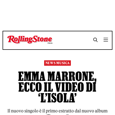
TEMPO DI LETTURA 2 MINUTI
TEMPO DI LETTURA 2 MINUTI
SHARE
SHARE
NEWS MUSICA
EMMA MARRONE,
ECCO IL VIDEO DI
‘L’ISOLA’
Il nuovo singolo è il primo estratto dal nuovo album