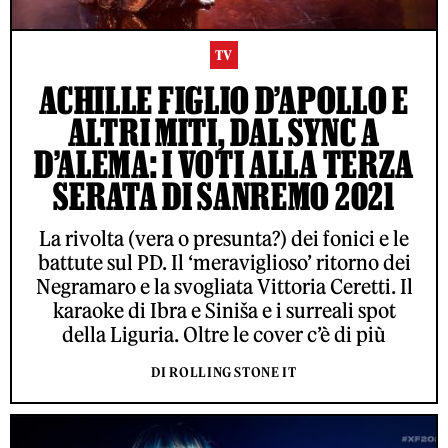
TV
ACHILLE FIGLIO D’APOLLO E
ALTRI MITI, DAL SYNC A
D’ALEMA: I VOTI ALLA TERZA
SERATA DI SANREMO 2021
La rivolta (vera o presunta?) dei fonici e le
battute sul PD. Il ‘meraviglioso’ ritorno dei
Negramaro e la svogliata Vittoria Ceretti. Il
karaoke di Ibra e Siniša e i surreali spot
della Liguria. Oltre le cover c’è di più
DI ROLLING STONE IT