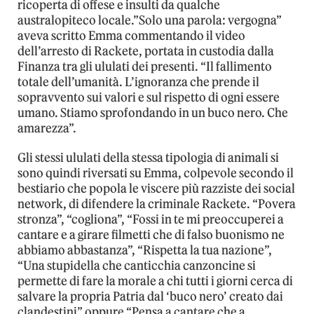
ricoperta di offese e insulti da qualche
australopiteco locale.”Solo una parola: vergogna”
aveva scritto Emma commentando il video
dell’arresto di Rackete, portata in custodia dalla
Finanza tra gli ululati dei presenti. “Il fallimento
totale dell’umanità. L’ignoranza che prende il
sopravvento sui valori e sul rispetto di ogni essere
umano. Stiamo sprofondando in un buco nero. Che
amarezza”.
Gli stessi ululati della stessa tipologia di animali si
sono quindi riversati su Emma, colpevole secondo il
bestiario che popola le viscere più razziste dei social
network, di difendere la criminale Rackete. “Povera
stronza”, “cogliona”, “Fossi in te mi preoccuperei a
cantare e a girare filmetti che di falso buonismo ne
abbiamo abbastanza”, “Rispetta la tua nazione”,
“Una stupidella che canticchia canzoncine si
permette di fare la morale a chi tutti i giorni cerca di
salvare la propria Patria dal ‘buco nero’ creato dai
clandestini” oppure “Pensa a cantare che a