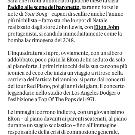
Sarà che il tour annunciato qualche mese fa sigla
l’addio alle scene del baronetto
, saranno forse le
note di
Your Song
– capaci di scalfire anche l’animo
più nichilista – fatto sta che lo spot di Natale
realizzato dagli store John Lewis, con
Elton John
protagonista, si candida immediatamente come la
bomba lacrimogena del 2018.
L’inquadratura si apre, ovviamente, con un albero
addobbato, poco più in là Elton John seduto da solo
al pianoforte. I primi rintocchi della sua canzone più
iconica ed ecco che inizia un viaggio a ritroso nella
carriera dell’artista britannico: si parte dai concerti
del tour Red Piano, poi gli anni del glam, il concerto
leggendario nello stadio dei Los Angeles Dodger o
l’esibizione a Top Of The Pops del 1971.
Le immagini corrono indietro, con un giovanissimo
Elton – al piano davanti ai parenti scatenati, al piano
durante un saggio scolastico – fino all’immagine
responsabile della crisi di commozione generale.