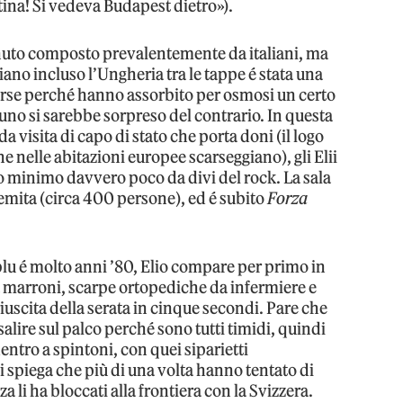
ina! Si vedeva Budapest dietro»).
enuto composto prevalentemente da italiani, ma
biano incluso l’Ungheria tra le tappe é stata una
orse perché hanno assorbito per osmosi un certo
no si sarebbe sorpreso del contrario. In questa
a visita di capo di stato che porta doni (il logo
he nelle abitazioni europee scarseggiano), gli Elii
o minimo davvero poco da divi del rock. La sala
gremita (circa 400 persone), ed é subito
Forza
 blu é molto anni ’80, Elio compare per primo in
 marroni, scarpe ortopediche da infermiere e
riuscita della serata in cinque secondi. Pare che
salire sul palco perché sono tutti timidi, quindi
dentro a spintoni, con quei siparietti
 spiega che più di una volta hanno tentato di
a li ha bloccati alla frontiera con la Svizzera.