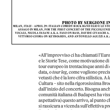
PHOTO BY SERGIONE I
MILAN, ITALY - APRIL 29: ITALIAN COMEDY ROCK BAND ELIO E LE 
ASSAGO IN MILAN, FOR THE FIRST CONCERT OF THE PICCOLI ENE
VOCALS, NICOLA FASANI A.K.A. FASO ON BASS, DAVIDE CIVASCHI 
VITTORIO COSMA ON KEYBOARDS, AND ANTONELLO AGUZZI A.K.
«All’improvviso ci ha chiamati l’Euro
e le Storie Tese, come motivazione di 
tour europeo in trentacinque anni di
data, o
tour leg
, come vogliono precis
vetusti che é la loro cifra stilistica. A
l
Cultura – sito nella rigorosissima Br
dall’inizio del concerto. Bisogna an
comunità italiana di Budapest ha viss
aspettativa) questo arrivo, al punto
si rassicura a vicenda sull’effettiva p