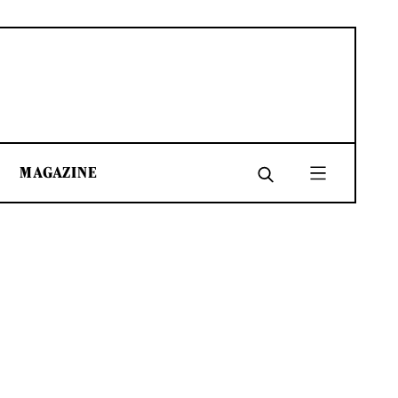
MAGAZINE
SHARE
SHARE