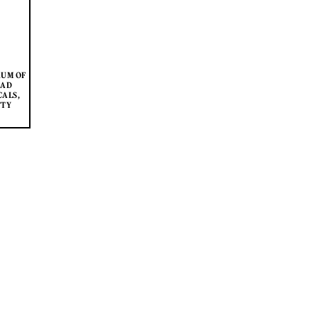
RUM OF
EAD
CALS,
TTY