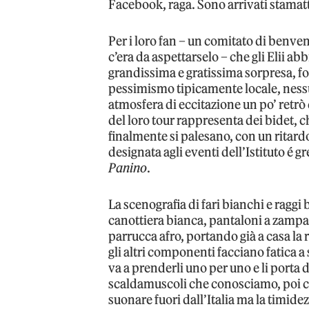
Facebook, raga. Sono arrivati stamatt
Per i loro fan – un comitato di benv
c’era da aspettarselo – che gli Elii ab
grandissima e gratissima sorpresa, f
pessimismo tipicamente locale, nessu
atmosfera di eccitazione un po’ retrò d
del loro tour rappresenta dei bidet, c
finalmente si palesano, con un ritard
designata agli eventi dell’Istituto é 
Panino
.
La scenografia di fari bianchi e raggi
canottiera bianca, pantaloni a zampa
parrucca afro, portando già a casa la 
gli altri componenti facciano fatica a 
va a prenderli uno per uno e li porta 
scaldamuscoli che conosciamo, poi ci
suonare fuori dall’Italia ma la timidezz