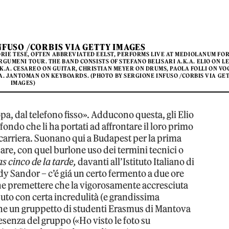
NFUSO /CORBIS VIA GETTY IMAGES
STORIE TESE, OFTEN ABBREVIATED EELST, PERFORMS LIVE AT MEDIOLANUM FO
RGUMENI TOUR. THE BAND CONSISTS OF STEFANO BELISARI A.K.A. ELIO ON L
A.K.A. CESAREO ON GUITAR, CHRISTIAN MEYER ON DRUMS, PAOLA FOLLI ON VO
A. JANTOMAN ON KEYBOARDS. (PHOTO BY SERGIONE INFUSO /CORBIS VIA GE
IMAGES)
pa, dal telefono fisso». Adducono questa, gli Elio
fondo che li ha portati ad affrontare il loro primo
 carriera. Suonano qui a Budapest per la prima
are, con quel burlone uso dei termini tecnici o
as cinco de la tarde,
davanti all’Istituto Italiano di
ody Sandor – c’é giá un certo fermento a due ore
che premettere che la vigorosamente accresciuta
uto con certa incredulità (e grandissima
 che un gruppetto di studenti Erasmus di Mantova
resenza del gruppo («Ho visto le foto su