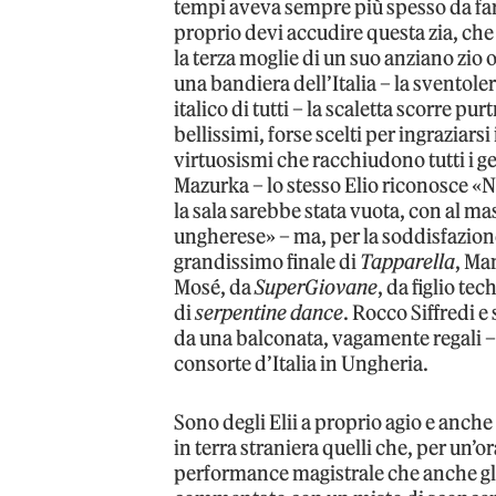
tempi aveva sempre più spesso da far
proprio devi accudire questa zia, che 
la terza moglie di un suo anziano zio
una bandiera dell’Italia – la sventoler
italico di tutti – la scaletta scorre p
bellissimi, forse scelti per ingraziarsi
virtuosismi che racchiudono tutti i ge
Mazurka – lo stesso Elio riconosce «N
la sala sarebbe stata vuota, con al m
ungherese» – ma, per la soddisfazione 
grandissimo finale di
Tapparella
, Man
Mosé, da
SuperGiovane
, da figlio te
di
serpentine dance
. Rocco Siffredi 
da una balconata, vagamente regali – 
consorte d’Italia in Ungheria.
Sono degli Elii a proprio agio e anch
in terra straniera quelli che, per un’
performance magistrale che anche gl