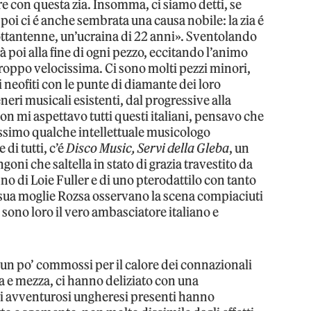
e con questa zia. Insomma, ci siamo detti, se
poi ci é anche sembrata una causa nobile: la zia é
 ottantenne, un’ucraina di 22 anni». Sventolando
à poi alla fine di ogni pezzo, eccitando l’animo
urtroppo velocissima. Ci sono molti pezzi minori,
 i neofiti con le punte di diamante dei loro
neri musicali esistenti, dal progressive alla
on mi aspettavo tutti questi italiani, pensavo che
assimo qualche intellettuale musicologo
di tutti, c’é
Disco Music, Servi della Gleba
, un
goni che saltella in stato di grazia travestito da
chno di Loie Fuller e di uno pterodattilo con tanto
e sua moglie Rozsa osservano la scena compiaciuti
sono loro il vero ambasciatore italiano e
e un po’ commossi per il calore dei connazionali
ora e mezza, ci hanno deliziato con una
i avventurosi ungheresi presenti hanno