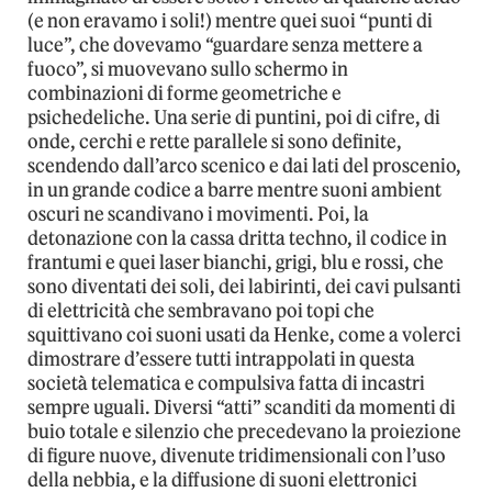
(e non eravamo i soli!) mentre quei suoi “punti di
luce”, che dovevamo “guardare senza mettere a
fuoco”, si muovevano sullo schermo in
combinazioni di forme geometriche e
psichedeliche. Una serie di puntini, poi di cifre, di
onde, cerchi e rette parallele si sono definite,
scendendo dall’arco scenico e dai lati del proscenio,
in un grande codice a barre mentre suoni ambient
oscuri ne scandivano i movimenti. Poi, la
detonazione con la cassa dritta techno, il codice in
frantumi e quei laser bianchi, grigi, blu e rossi, che
sono diventati dei soli, dei labirinti, dei cavi pulsanti
di elettricità che sembravano poi topi che
squittivano coi suoni usati da Henke, come a volerci
dimostrare d’essere tutti intrappolati in questa
società telematica e compulsiva fatta di incastri
sempre uguali. Diversi “atti” scanditi da momenti di
buio totale e silenzio che precedevano la proiezione
di figure nuove, divenute tridimensionali con l’uso
della nebbia, e la diffusione di suoni elettronici