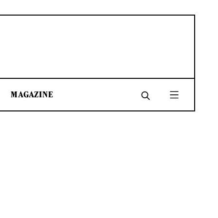
MAGAZINE
SHARE
SHARE