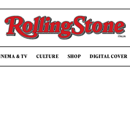
Rolling Stone Italia
INEMA & TV
CULTURE
SHOP
DIGITAL COVER