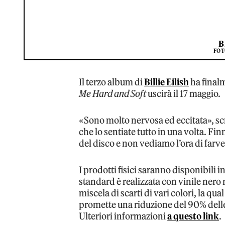
B
FOT
Il terzo album di
Billie Eilish
ha finalm
Me Hard and Soft
uscirà il 17 maggio.
«Sono molto nervosa ed eccitata», scr
che lo sentiate tutto in una volta. F
del disco e non vediamo l’ora di farve
I prodotti fisici saranno disponibili in
standard è realizzata con vinile nero 
miscela di scarti di vari colori, la q
promette una riduzione del 90% delle e
Ulteriori informazioni
a questo link
.