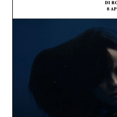
DI
RO
8 AP