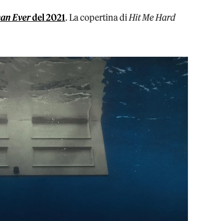
an Ever
del 2021
. La copertina di
Hit Me Hard