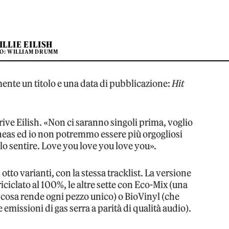
ILLIE EILISH
O: WILLIAM DRUMM
ente un titolo e una data di pubblicazione:
Hit
ive Eilish. «Non ci saranno singoli prima, voglio
inneas ed io non potremmo essere più orgogliosi
lo sentire. Love you love you love you».
 otto varianti, con la stessa tracklist. La versione
riciclato al 100%, le altre sette con Eco-Mix (una
ual cosa rende ogni pezzo unico) o BioVinyl (che
missioni di gas serra a parità di qualità audio).