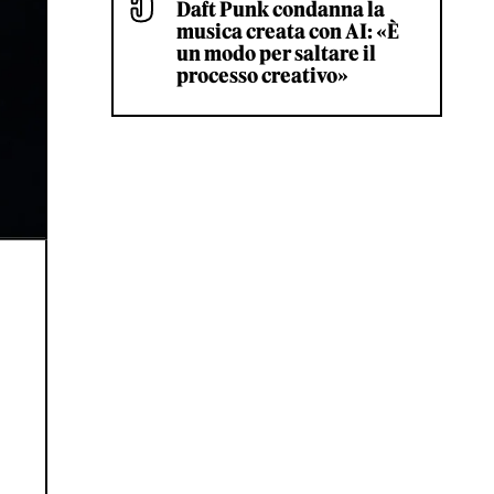
Daft Punk condanna la
musica creata con AI: «È
un modo per saltare il
processo creativo»