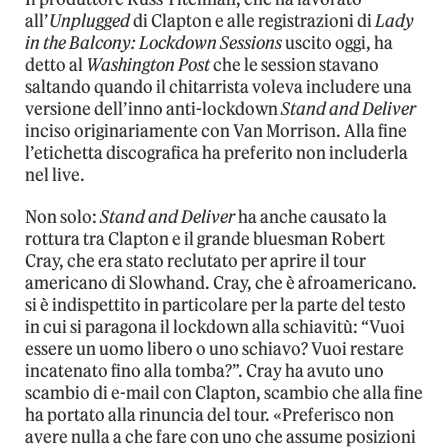
all’
Unplugged
di Clapton e alle registrazioni di
Lady
in the Balcony: Lockdown Sessions
uscito oggi, ha
detto al
Washington Post
che le session stavano
saltando quando il chitarrista voleva includere una
versione dell’inno anti-lockdown
Stand and Deliver
inciso originariamente con Van Morrison. Alla fine
l’etichetta discografica ha preferito non includerla
nel live.
Non solo:
Stand and Deliver
ha anche causato la
rottura tra Clapton e il grande bluesman Robert
Cray, che era stato reclutato per aprire il tour
americano di Slowhand. Cray, che è afroamericano.
si è indispettito in particolare per la parte del testo
in cui si paragona il lockdown alla schiavitù: “Vuoi
essere un uomo libero o uno schiavo? Vuoi restare
incatenato fino alla tomba?”. Cray ha avuto uno
scambio di e-mail con Clapton, scambio che alla fine
ha portato alla rinuncia del tour. «Preferisco non
avere nulla a che fare con uno che assume posizioni