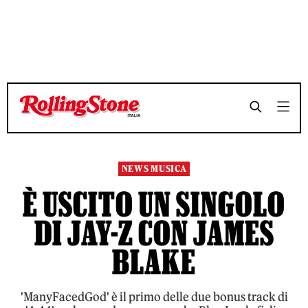
TEMPO DI LETTURA 3 MINUTI
TEMPO DI LETTURA 3 MINUTI
SHARE
SHARE
NEWS MUSICA
È USCITO UN SINGOLO
DI JAY-Z CON JAMES
BLAKE
'ManyFacedGod' è il primo delle due bonus track di