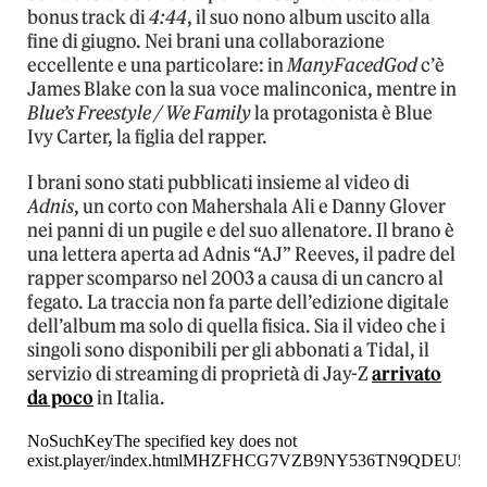
bonus track di
4:44
, il suo nono album uscito alla
fine di giugno. Nei brani una collaborazione
eccellente e una particolare: in
ManyFacedGod
c’è
James Blake con la sua voce malinconica, mentre in
Blue’s Freestyle / We Family
la protagonista è Blue
Ivy Carter, la figlia del rapper.
I brani sono stati pubblicati insieme al video di
Adnis
, un corto con Mahershala Ali e Danny Glover
nei panni di un pugile e del suo allenatore. Il brano è
una lettera aperta ad Adnis “AJ” Reeves, il padre del
rapper scomparso nel 2003 a causa di un cancro al
fegato. La traccia non fa parte dell’edizione digitale
dell’album ma solo di quella fisica. Sia il video che i
singoli sono disponibili per gli abbonati a Tidal, il
servizio di streaming di proprietà di Jay-Z
arrivato
da poco
in Italia.