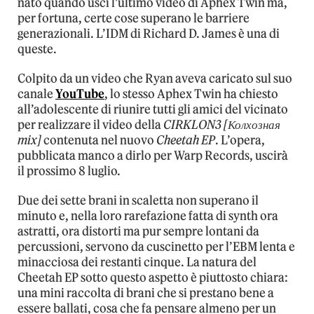
nato quando uscì l’ultimo video di Aphex Twin ma,
per fortuna, certe cose superano le barriere
generazionali. L’IDM di Richard D. James è una di
queste.
Colpito da un video che Ryan aveva caricato sul suo
canale
YouTube
, lo stesso Aphex Twin ha chiesto
all’adolescente di riunire tutti gli amici del vicinato
per realizzare il video della
CIRKLON3 [Колхозная
mix]
contenuta nel nuovo
Cheetah EP
. L’opera,
pubblicata manco a dirlo per Warp Records, uscirà
il prossimo 8 luglio.
Due dei sette brani in scaletta non superano il
minuto e, nella loro rarefazione fatta di synth ora
astratti, ora distorti ma pur sempre lontani da
percussioni, servono da cuscinetto per l’EBM lenta e
minacciosa dei restanti cinque. La natura del
Cheetah EP sotto questo aspetto è piuttosto chiara:
una mini raccolta di brani che si prestano bene a
essere ballati, cosa che fa pensare almeno per un