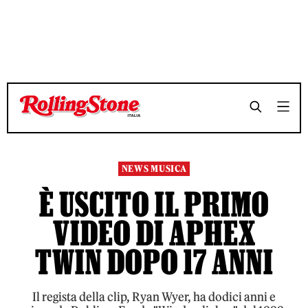
TEMPO DI LETTURA 3 MINUTI
TEMPO DI LETTURA 3 MINUTI
SHARE
SHARE
NEWS MUSICA
È USCITO IL PRIMO
VIDEO DI APHEX
TWIN DOPO 17 ANNI
Il regista della clip, Ryan Wyer, ha dodici anni e