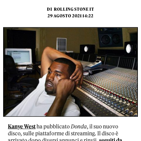
DI
ROLLING STONE IT
29 AGOSTO 2021 14:22
Kanye West
ha pubblicato
Donda
, il suo nuovo
disco, sulle piattaforme di streaming. Il disco è
arrivato dopo diversi annunci e rinvii,
seguiti da