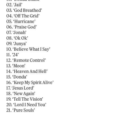
02. ‘Jail’
03. ‘God Breathed’
04. ‘Off The Grid’
05. ‘Hurricane’
06. ‘Praise God’
07. ‘Jonah’
08. ‘Ok Ok’
09. ‘Junya’
10. ‘Believe What I Say’
11. ’24’
12. ‘Remote Control’
13. ‘Moon’
14. ‘Heaven And Hell’
15. ‘Donda’
16. ‘Keep My Spirit Alive’
17. ‘Jesus Lord’
18. ‘New Again’
19. ‘Tell The Vision’
20. ‘Lord I Need You’
21. ‘Pure Souls’