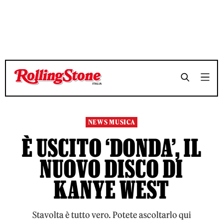
TEMPO DI LETTURA 3 MINUTI
TEMPO DI LETTURA 3 MINUTI
SHARE
SHARE
NEWS MUSICA
È USCITO ‘DONDA’, IL
NUOVO DISCO DI
KANYE WEST
Stavolta è tutto vero. Potete ascoltarlo qui