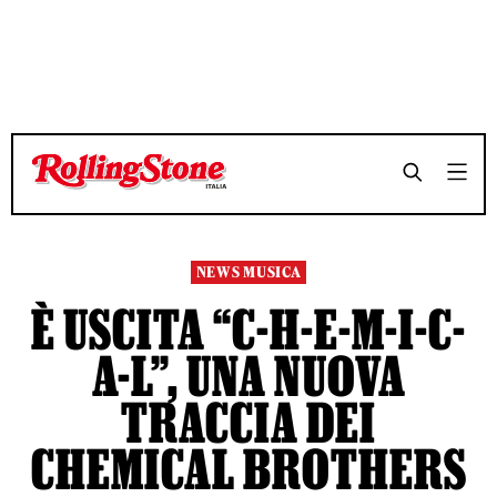
TEMPO DI LETTURA 2 MINUTI
TEMPO DI LETTURA 2 MINUTI
SHARE
SHARE
NEWS MUSICA
È USCITA “C-H-E-M-I-C-
A-L”, UNA NUOVA
TRACCIA DEI
CHEMICAL BROTHERS