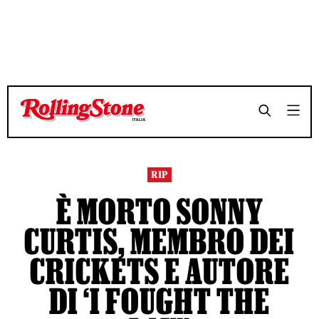
TEMPO DI LETTURA 4 MINUTI
TEMPO DI LETTURA 4 MINUTI
SHARE
SHARE
RIP
È MORTO SONNY
CURTIS, MEMBRO DEI
CRICKETS E AUTORE
DI ‘I FOUGHT THE