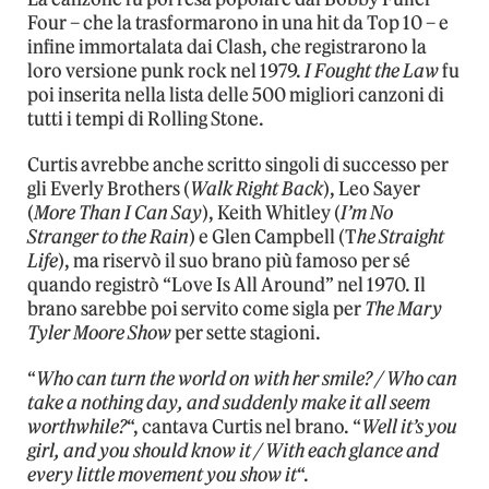
Four – che la trasformarono in una hit da Top 10 – e
infine immortalata dai Clash, che registrarono la
loro versione punk rock nel 1979.
I Fought the Law
fu
poi inserita nella lista delle 500 migliori canzoni di
tutti i tempi di Rolling Stone.
Curtis avrebbe anche scritto singoli di successo per
gli Everly Brothers (
Walk Right Back
), Leo Sayer
(
More Than I Can Say
), Keith Whitley (
I’m No
Stranger to the Rain
) e Glen Campbell (T
he Straight
Life
), ma riservò il suo brano più famoso per sé
quando registrò “Love Is All Around” nel 1970. Il
brano sarebbe poi servito come sigla per
The Mary
Tyler Moore Show
per sette stagioni.
“
Who can turn the world on with her smile? / Who can
take a nothing day, and suddenly make it all seem
worthwhile?
“, cantava Curtis nel brano. “
Well it’s you
girl, and you should know it / With each glance and
every little movement you show it
“.