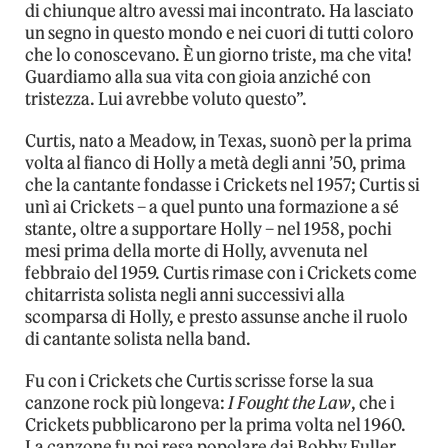
di chiunque altro avessi mai incontrato. Ha lasciato
un segno in questo mondo e nei cuori di tutti coloro
che lo conoscevano. È un giorno triste, ma che vita!
Guardiamo alla sua vita con gioia anziché con
tristezza. Lui avrebbe voluto questo”.
Curtis, nato a Meadow, in Texas, suonò per la prima
volta al fianco di Holly a metà degli anni ’50, prima
che la cantante fondasse i Crickets nel 1957; Curtis si
unì ai Crickets – a quel punto una formazione a sé
stante, oltre a supportare Holly – nel 1958, pochi
mesi prima della morte di Holly, avvenuta nel
febbraio del 1959. Curtis rimase con i Crickets come
chitarrista solista negli anni successivi alla
scomparsa di Holly, e presto assunse anche il ruolo
di cantante solista nella band.
Fu con i Crickets che Curtis scrisse forse la sua
canzone rock più longeva:
I Fought the Law
, che i
Crickets pubblicarono per la prima volta nel 1960.
La canzone fu poi resa popolare dai Bobby Fuller