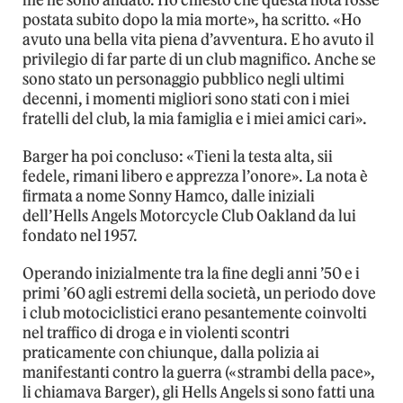
me ne sono andato. Ho chiesto che questa nota fosse
postata subito dopo la mia morte», ha scritto. «Ho
avuto una bella vita piena d’avventura. E ho avuto il
privilegio di far parte di un club magnifico. Anche se
sono stato un personaggio pubblico negli ultimi
decenni, i momenti migliori sono stati con i miei
fratelli del club, la mia famiglia e i miei amici cari».
Barger ha poi concluso: «Tieni la testa alta, sii
fedele, rimani libero e apprezza l’onore». La nota è
firmata a nome Sonny Hamco, dalle iniziali
dell’Hells Angels Motorcycle Club Oakland da lui
fondato nel 1957.
Operando inizialmente tra la fine degli anni ’50 e i
primi ’60 agli estremi della società, un periodo dove
i club motociclistici erano pesantemente coinvolti
nel traffico di droga e in violenti scontri
praticamente con chiunque, dalla polizia ai
manifestanti contro la guerra («strambi della pace»,
li chiamava Barger), gli Hells Angels si sono fatti una