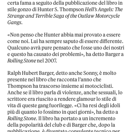
certa fama a seguito della pubblicazione del libro in
stile gonzo di Hunter S. Thompson
Hell’s Angels: The
Strange and Terrible Saga of the Outlaw Motorcycle
Gangs
.
«Non penso che Hunter abbia mai provato a essere
come noi. Lui ha sempre saputo di essere differente.
Qualcuno avrà pure pensato che fosse uno dei nostri
e questo ha causato dei problemi», ha detto Barger a
Rolling Stone
nel 2007.
Ralph Hubert Barger, detto anche Sonny, è molto
presente nel libro che racconta l’anno che
Thompson ha trascorso insieme ai motociclisti.
Anche se il libro parla di violenze, anche sessuali, lo
scrittore era riuscito a rendere glamour lo stile di
vita di queste gang fuorilegge. «Ci ha resi degli idoli
più di quanto lo fossimo in quei giorni», ha detto a
Rolling Stone
. Il libro ha portato a un incremento
della popolarità del club e di Barger che, dopo la
pubblicazione, è diventato consulente tecnico per