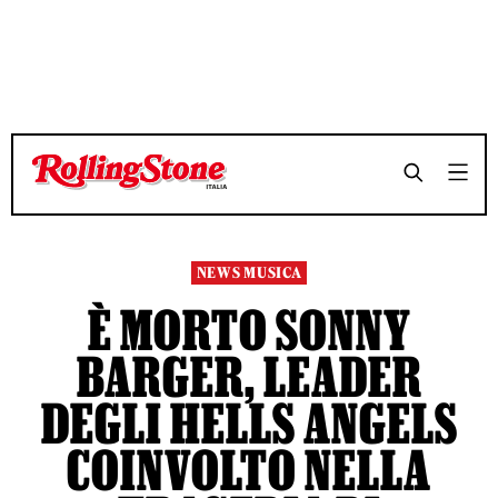
TEMPO DI LETTURA 6 MINUTI
TEMPO DI LETTURA 6 MINUTI
SHARE
SHARE
NEWS MUSICA
È MORTO SONNY
BARGER, LEADER
DEGLI HELLS ANGELS
COINVOLTO NELLA