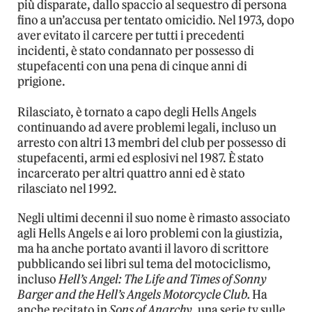
più disparate, dallo spaccio al sequestro di persona
fino a un’accusa per tentato omicidio. Nel 1973, dopo
aver evitato il carcere per tutti i precedenti
incidenti, è stato condannato per possesso di
stupefacenti con una pena di cinque anni di
prigione.
Rilasciato, è tornato a capo degli Hells Angels
continuando ad avere problemi legali, incluso un
arresto con altri 13 membri del club per possesso di
stupefacenti, armi ed esplosivi nel 1987. È stato
incarcerato per altri quattro anni ed è stato
rilasciato nel 1992.
Negli ultimi decenni il suo nome è rimasto associato
agli Hells Angels e ai loro problemi con la giustizia,
ma ha anche portato avanti il lavoro di scrittore
pubblicando sei libri sul tema del motociclismo,
incluso
Hell’s Angel: The Life and Times of Sonny
Barger and the Hell’s Angels Motorcycle Club.
Ha
anche recitato in
Sons of Anarchy
, una serie tv sulle