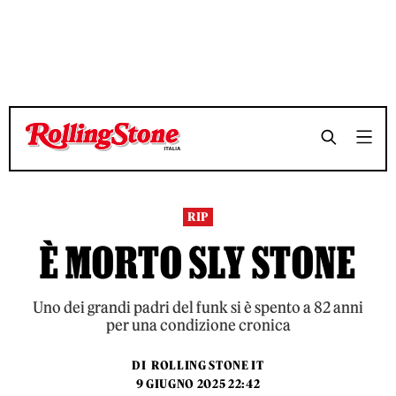
TEMPO DI LETTURA 3 MINUTI
TEMPO DI LETTURA 3 MINUTI
SHARE
SHARE
RIP
È MORTO SLY STONE
Uno dei grandi padri del funk si è spento a 82 anni
per una condizione cronica
DI
ROLLING STONE IT
9 GIUGNO 2025 22:42