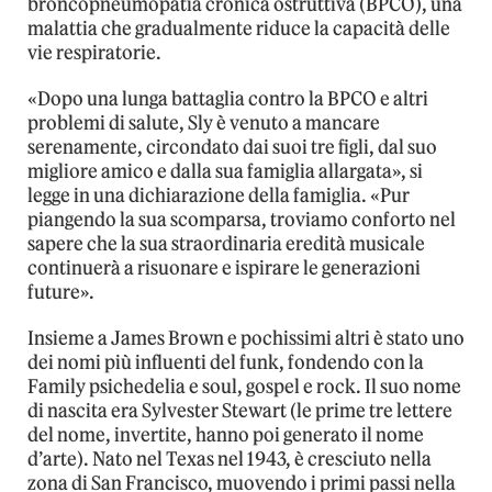
broncopneumopatia cronica ostruttiva (BPCO), una
malattia che gradualmente riduce la capacità delle
vie respiratorie.
«Dopo una lunga battaglia contro la BPCO e altri
problemi di salute, Sly è venuto a mancare
serenamente, circondato dai suoi tre figli, dal suo
migliore amico e dalla sua famiglia allargata», si
legge in una dichiarazione della famiglia. «Pur
piangendo la sua scomparsa, troviamo conforto nel
sapere che la sua straordinaria eredità musicale
continuerà a risuonare e ispirare le generazioni
future».
Insieme a James Brown e pochissimi altri è stato uno
dei nomi più influenti del funk, fondendo con la
Family psichedelia e soul, gospel e rock. Il suo nome
di nascita era Sylvester Stewart (le prime tre lettere
del nome, invertite, hanno poi generato il nome
d’arte). Nato nel Texas nel 1943, è cresciuto nella
zona di San Francisco, muovendo i primi passi nella