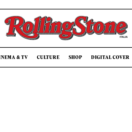
Rolling Stone Italia
INEMA & TV
CULTURE
SHOP
DIGITAL COVER