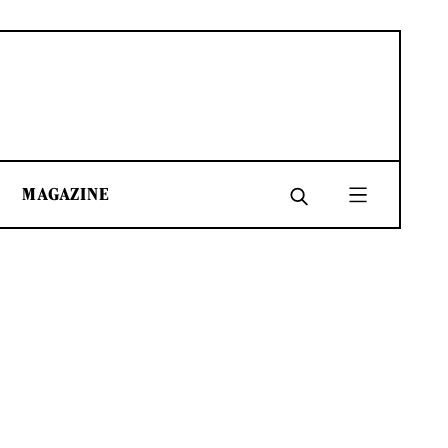
MAGAZINE
SHARE
SHARE