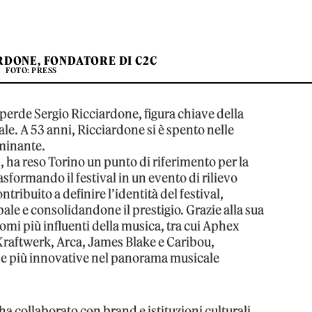
RDONE, FONDATORE DI C2C
FOTO: PRESS
 perde Sergio Ricciardone, figura chiave della
le. A 53 anni, Ricciardone si è spento nelle
lminante.
, ha reso Torino un punto di riferimento per la
sformando il festival in un evento di rilievo
tribuito a definire l’identità del festival,
bale e consolidandone il prestigio. Grazie alla sua
nomi più influenti della musica, tra cui Aphex
Kraftwerk, Arca, James Blake e Caribou,
e più innovative nel panorama musicale
a collaborato con brand e istituzioni culturali,