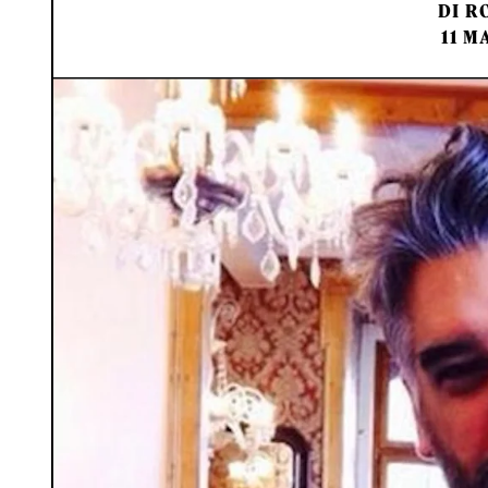
DI
RO
11 M