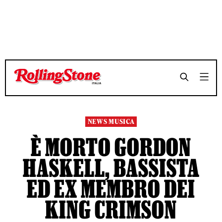
TEMPO DI LETTURA 3 MINUTI
TEMPO DI LETTURA 3 MINUTI
SHARE
SHARE
NEWS MUSICA
È MORTO GORDON
HASKELL, BASSISTA
ED EX MEMBRO DEI
KING CRIMSON