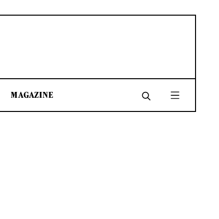
MAGAZINE
SHARE
SHARE