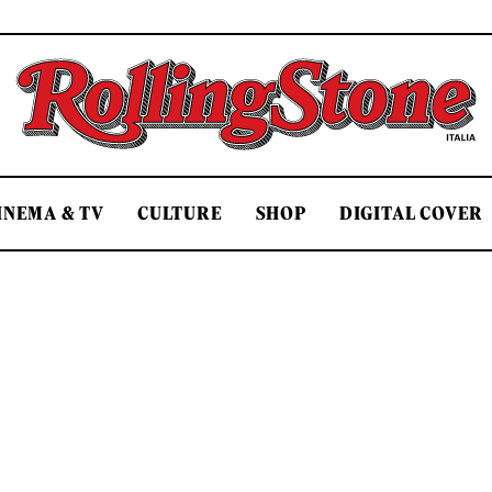
Rolling Stone Italia
INEMA & TV
CULTURE
SHOP
DIGITAL COVER