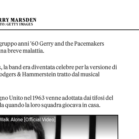
RRY MARSDEN
TO: GETTY IMAGES
l gruppo anni ’60 Gerry and the Pacemakers
na breve malattia.
, la band era diventata celebre per la versione di
 Rodgers & Hammerstein tratto dal musical
no Unito nel 1963 venne adottata dai tifosi del
a quando la loro squadra giocava in casa.
alk Alone [Official Video]