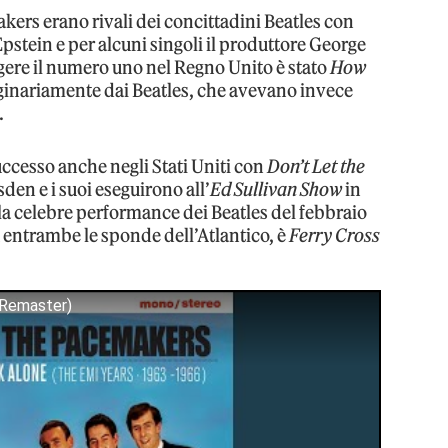
kers erano rivali dei concittadini Beatles con
stein e per alcuni singoli il produttore George
ungere il numero uno nel Regno Unito è stato
How
riginariamente dai Beatles, che avevano invece
.
cesso anche negli Stati Uniti con
Don’t Let the
den e i suoi eseguirono all’
Ed Sullivan Show
in
la celebre performance dei Beatles del febbraio
u entrambe le sponde dell’Atlantico, è
Ferry Cross
 Remaster)