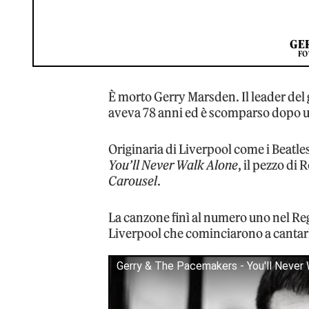
GE
FO
È morto Gerry Marsden. Il leader de
aveva 78 anni ed è scomparso dopo u
Originaria di Liverpool come i Beatles
You’ll Never Walk Alone
, il pezzo di
Carousel
.
La canzone finì al numero uno nel Reg
Liverpool che cominciarono a cantarl
Gerry & The Pacemakers - You'll Never W