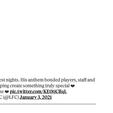
st nights. His anthem bonded players, staff and
ping create something truly special ❤️
ne ❤️
pic.twitter.com/KE0tjClfqL
FC (@LFC)
January 3, 2021