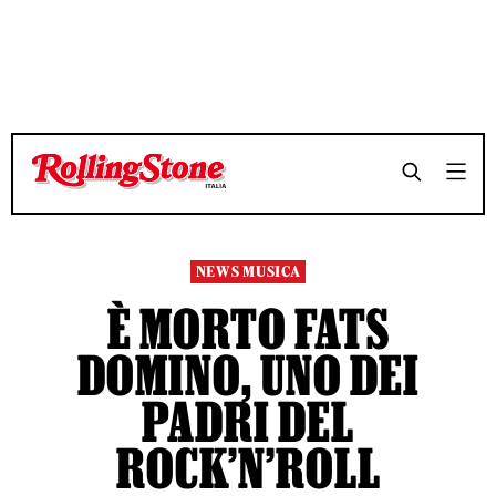
TEMPO DI LETTURA 3 MINUTI
TEMPO DI LETTURA 3 MINUTI
SHARE
SHARE
NEWS MUSICA
È MORTO FATS
DOMINO, UNO DEI
PADRI DEL
ROCK’N’ROLL