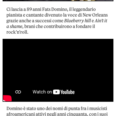
Ci lascia a 89 anni Fats Domino, il leggendario
pianista e cantante divenuto la voce di New Orleans
grazie anche a successi come
Blueberry hill
e
Ain’t it
a shame
, brani che contribuirono a fondare il
rock’n’roll.
Domino è stato uno dei nomi di punta fra i musicisti
afroamericani attivi negli anni cinquanta, con i suoi