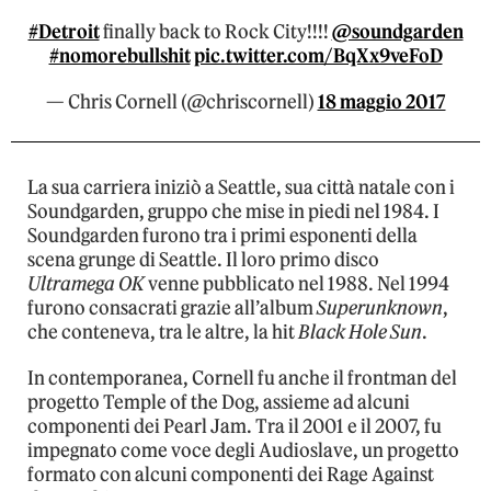
#Detroit
finally back to Rock City!!!!
@soundgarden
#nomorebullshit
pic.twitter.com/BqXx9veFoD
— Chris Cornell (@chriscornell)
18 maggio 2017
La sua carriera iniziò a Seattle, sua città natale con i
Soundgarden, gruppo che mise in piedi nel 1984. I
Soundgarden furono tra i primi esponenti della
scena grunge di Seattle. Il loro primo disco
Ultramega OK
venne pubblicato nel 1988. Nel 1994
furono consacrati grazie all’album
Superunknown
,
che conteneva, tra le altre, la hit
Black Hole Sun
.
In contemporanea, Cornell fu anche il frontman del
progetto Temple of the Dog, assieme ad alcuni
componenti dei Pearl Jam. Tra il 2001 e il 2007, fu
impegnato come voce degli Audioslave, un progetto
formato con alcuni componenti dei Rage Against