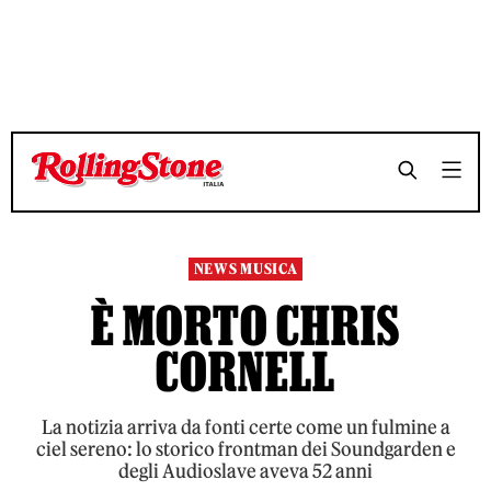
TEMPO DI LETTURA 3 MINUTI
TEMPO DI LETTURA 3 MINUTI
SHARE
SHARE
NEWS MUSICA
È MORTO CHRIS
CORNELL
La notizia arriva da fonti certe come un fulmine a
ciel sereno: lo storico frontman dei Soundgarden e
degli Audioslave aveva 52 anni