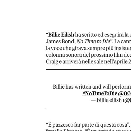
“
Billie Eilish
ha scritto ed eseguirà l
James Bond,
No Time to Die
”. La ca
la voce che girava sempre più insiste
colonna sonora del prossimo film dedi
Craig e arriverà nelle sale nell’aprile
Billie has written and will perfor
#NoTimeToDie
@00
— billie eilish (@
“È pazzesco far parte di questa cosa”,