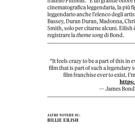
fratello Finneas. “È un grande onore 
cinematografica leggendaria, la più f
leggendario anche l’elenco degli arti
Bassey, Duran Duran, Madonna, Chris
Smith, solo per citarne alcuni. Eilish 
registrare la
theme song
di Bond.
“It feels crazy to be a part of this i
film that is part of such a legendary 
film franchise ever to exist. I’m 
https:
— James Bond
ALTRE NOTIZIE SU:
BILLIE EILISH