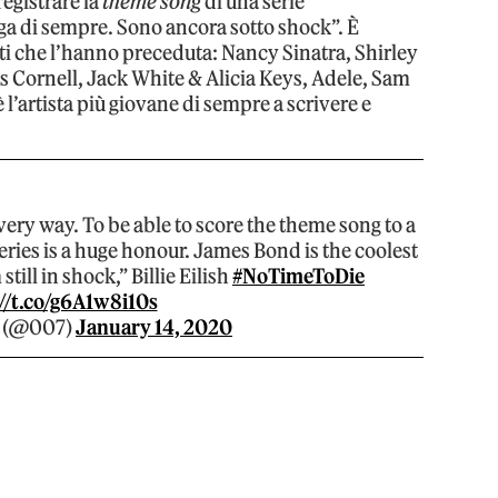
registrare la
theme song
di una serie
iga di sempre. Sono ancora sotto shock”. È
sti che l’hanno preceduta: Nancy Sinatra, Shirley
 Cornell, Jack White & Alicia Keys, Adele, Sam
è l’artista più giovane di sempre a scrivere e
n every way. To be able to score the theme song to a
series is a huge honour. James Bond is the coolest
still in shock,” Billie Eilish
#NoTimeToDie
//t.co/g6A1w8i10s
 (@007)
January 14, 2020