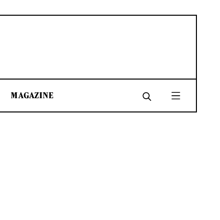
MAGAZINE
SHARE
SHARE