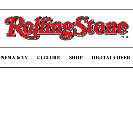
Rolling Stone Italia
INEMA & TV
CULTURE
SHOP
DIGITAL COVER