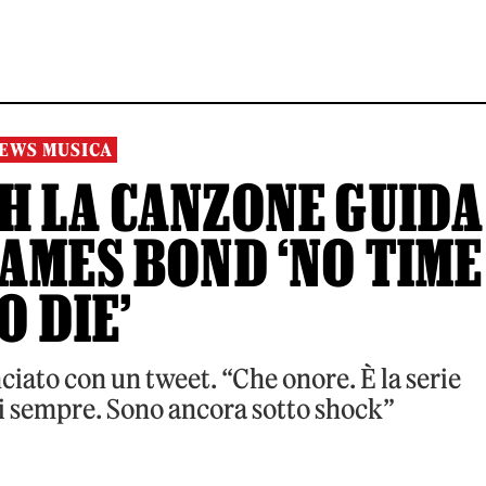
EWS MUSICA
ISH LA CANZONE GUIDA
AMES BOND ‘NO TIME
O DIE’
iato con un tweet. “Che onore. È la serie
di sempre. Sono ancora sotto shock”