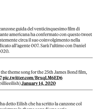
a canzone guida del venticinquesimo film di
ntante americana ha confermato con questo tweet
ntemente circa il suo coinvolgimento nella
cato all’agente 007. Sarà l’ultimo con Daniel
 2020.
m the theme song for the 25th James Bond film,
7
pic.twitter.com/BrxqLM6ED6
billieeilish)
January 14, 2020
 ha detto Eilish che ha scritto la canzone col