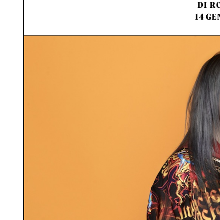
DI
RO
14 GE