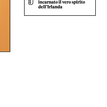
incarnato il vero spirito
dell’Irlanda