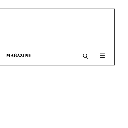
MAGAZINE
SHARE
SHARE