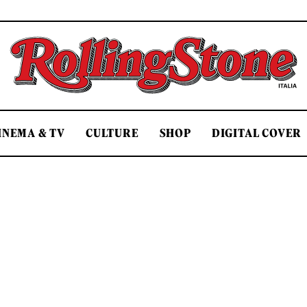
Rolling Stone Italia
INEMA & TV
CULTURE
SHOP
DIGITAL COVER