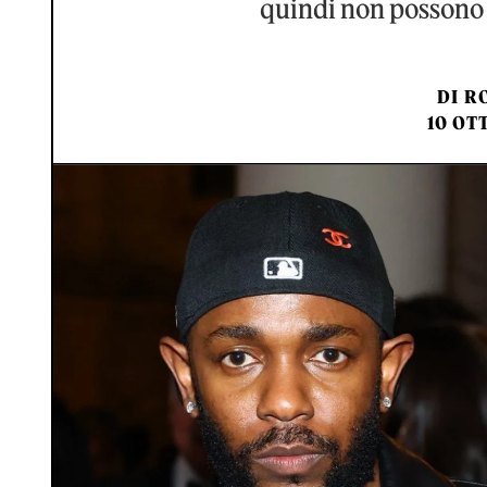
quindi non possono 
DI
RO
10 OT