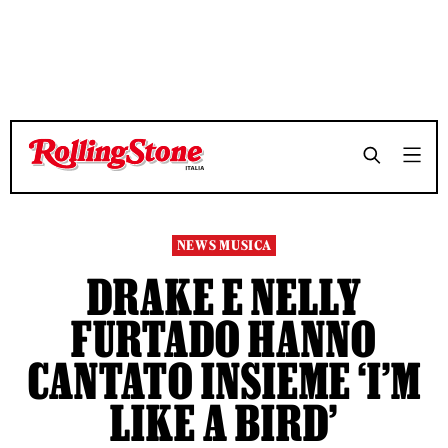
TEMPO DI LETTURA 3 MINUTI
TEMPO DI LETTURA 3 MINUTI
SHARE
SHARE
NEWS MUSICA
DRAKE E NELLY
FURTADO HANNO
CANTATO INSIEME ‘I’M
LIKE A BIRD’