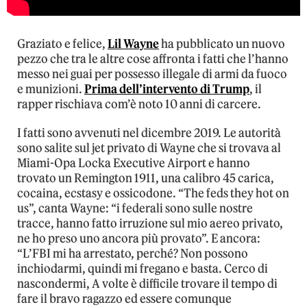
Graziato e felice,
Lil Wayne
ha pubblicato un nuovo
pezzo che tra le altre cose affronta i fatti che l’hanno
messo nei guai per possesso illegale di armi da fuoco
e munizioni.
Prima dell’intervento di Trump
, il
rapper rischiava com’è noto 10 anni di carcere.
I fatti sono avvenuti nel dicembre 2019. Le autorità
sono salite sul jet privato di Wayne che si trovava al
Miami-Opa Locka Executive Airport e hanno
trovato un Remington 1911, una calibro 45 carica,
cocaina, ecstasy e ossicodone. “The feds they hot on
us”, canta Wayne: “i federali sono sulle nostre
tracce, hanno fatto irruzione sul mio aereo privato,
ne ho preso uno ancora più provato”. E ancora:
“L’FBI mi ha arrestato, perché? Non possono
inchiodarmi, quindi mi fregano e basta. Cerco di
nascondermi, A volte è difficile trovare il tempo di
fare il bravo ragazzo ed essere comunque