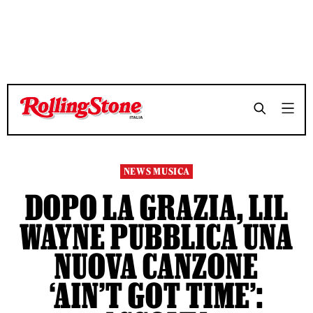
TEMPO DI LETTURA 3 MINUTI
TEMPO DI LETTURA 3 MINUTI
SHARE
SHARE
NEWS MUSICA
DOPO LA GRAZIA, LIL
WAYNE PUBBLICA UNA
NUOVA CANZONE
‘AIN’T GOT TIME’: