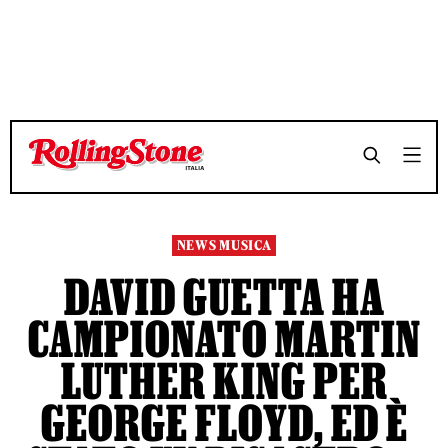
TEMPO DI LETTURA 3 MINUTI
TEMPO DI LETTURA 3 MINUTI
SHARE
SHARE
NEWS MUSICA
DAVID GUETTA HA
CAMPIONATO MARTIN
LUTHER KING PER
GEORGE FLOYD, ED È