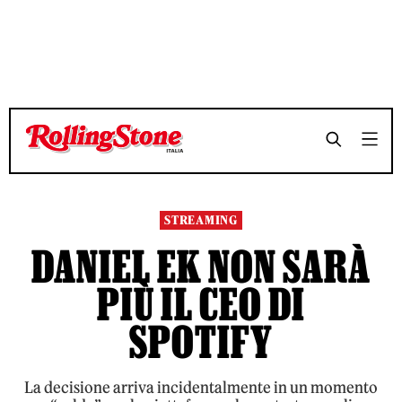
TEMPO DI LETTURA 5 MINUTI
TEMPO DI LETTURA 5 MINUTI
SHARE
SHARE
STREAMING
DANIEL EK NON SARÀ
PIÙ IL CEO DI
SPOTIFY
La decisione arriva incidentalmente in un momento