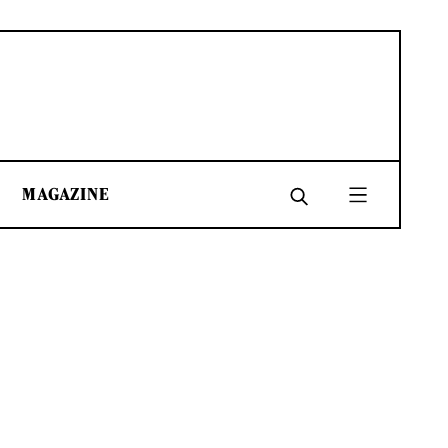
MAGAZINE
SHARE
SHARE