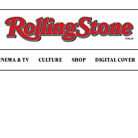
Rolling Stone Italia
INEMA & TV
CULTURE
SHOP
DIGITAL COVER