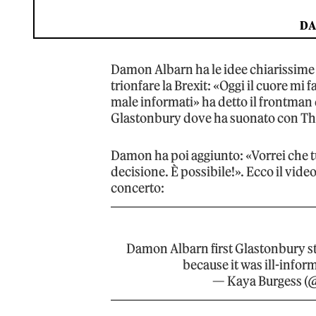
DA
Damon Albarn ha le idee chiarissime s
trionfare la Brexit: «Oggi il cuore mi
male informati» ha detto il frontman d
Glastonbury dove ha suonato con The
Damon ha poi aggiunto: «Vorrei che t
decisione. È possibile!». Ecco il vide
concerto:
Damon Albarn first Glastonbury st
because it was ill-infor
— Kaya Burgess (