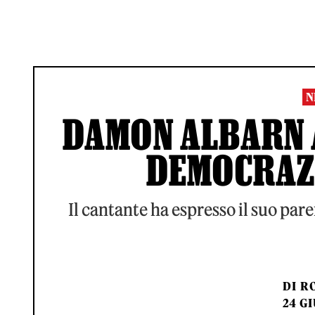
N
DAMON ALBARN 
DEMOCRAZI
Il cantante ha espresso il suo pare
DI
RO
24 GI