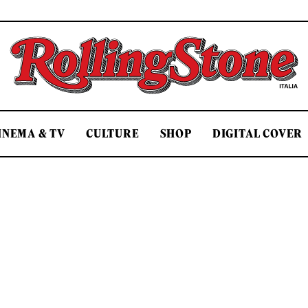
Rolling Stone Italia
INEMA & TV
CULTURE
SHOP
DIGITAL COVER