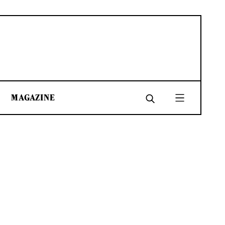
MAGAZINE
SHARE
SHARE