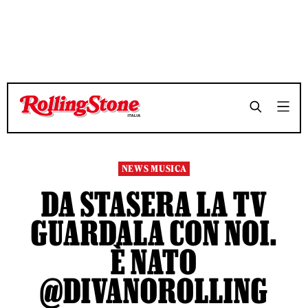
TEMPO DI LETTURA 2 MINUTI
TEMPO DI LETTURA 2 MINUTI
SHARE
SHARE
NEWS MUSICA
DA STASERA LA TV
GUARDALA CON NOI.
È NATO
@DIVANOROLLING