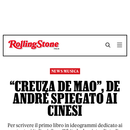
TEMPO DI LETTURA 6 MINUTI
TEMPO DI LETTURA 6 MINUTI
SHARE
SHARE
NEWS MUSICA
“CREUZA DE MAO”, DE
ANDRÉ SPIEGATO AI
CINESI
Per scrivere il primo libro in ideogrammi dedicato ai