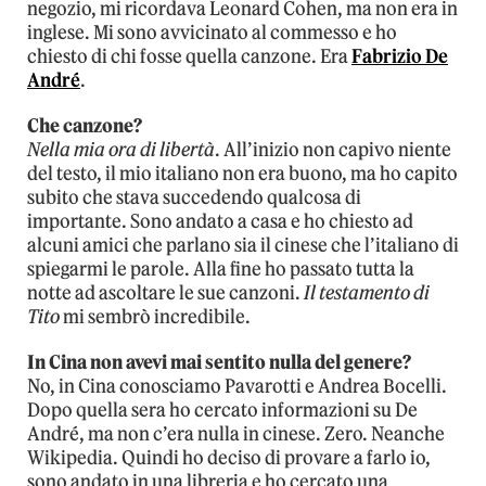
negozio, mi ricordava Leonard Cohen, ma non era in
inglese. Mi sono avvicinato al commesso e ho
chiesto di chi fosse quella canzone. Era
Fabrizio De
André
.
Che canzone?
Nella mia ora di libertà
. All’inizio non capivo niente
del testo, il mio italiano non era buono, ma ho capito
subito che stava succedendo qualcosa di
importante. Sono andato a casa e ho chiesto ad
alcuni amici che parlano sia il cinese che l’italiano di
spiegarmi le parole. Alla fine ho passato tutta la
notte ad ascoltare le sue canzoni.
Il testamento di
Tito
mi sembrò incredibile.
In Cina non avevi mai sentito nulla del genere?
No, in Cina conosciamo Pavarotti e Andrea Bocelli.
Dopo quella sera ho cercato informazioni su De
André, ma non c’era nulla in cinese. Zero. Neanche
Wikipedia. Quindi ho deciso di provare a farlo io,
sono andato in una libreria e ho cercato una