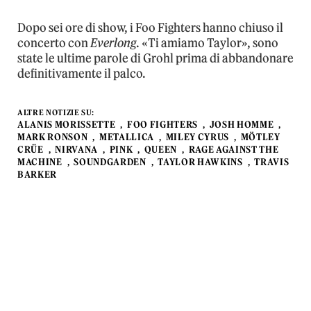
Dopo sei ore di show, i Foo Fighters hanno chiuso il
concerto con
Everlong
. «Ti amiamo Taylor», sono
state le ultime parole di Grohl prima di abbandonare
definitivamente il palco.
ALTRE NOTIZIE SU:
ALANIS MORISSETTE
FOO FIGHTERS
JOSH HOMME
MARK RONSON
METALLICA
MILEY CYRUS
MÖTLEY
CRÜE
NIRVANA
PINK
QUEEN
RAGE AGAINST THE
MACHINE
SOUNDGARDEN
TAYLOR HAWKINS
TRAVIS
BARKER