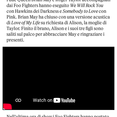
dai Foo Fighters hanno eseguito
We Will Rock You
con Hawkins dei Darkness e
Somebody to Love
con
Pink. Brian May ha chiuso con una versione acustica
di
Love of My Life
su richiesta di Alison, la moglie di
Taylor. Finito il brano, Alison e i suoi tre figli sono
saliti sul palco per abbracciare May e ringraziare i
presenti.
Nell’ultima ora di show i Foo Fighters hanno portato