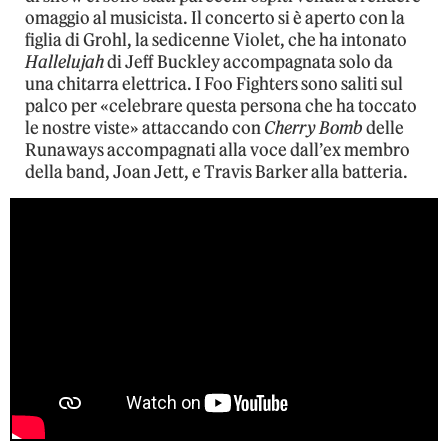
omaggio al musicista. Il concerto si è aperto con la
figlia di Grohl, la sedicenne Violet, che ha intonato
Hallelujah
di Jeff Buckley accompagnata solo da
una chitarra elettrica. I Foo Fighters sono saliti sul
palco per «celebrare questa persona che ha toccato
le nostre viste» attaccando con
Cherry Bomb
delle
Runaways accompagnati alla voce dall’ex membro
della band, Joan Jett, e Travis Barker alla batteria.