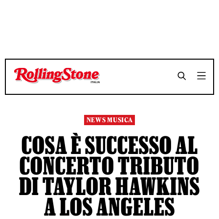
TEMPO DI LETTURA 6 MINUTI
TEMPO DI LETTURA 6 MINUTI
SHARE
SHARE
NEWS MUSICA
COSA È SUCCESSO AL
CONCERTO TRIBUTO
DI TAYLOR HAWKINS
A LOS ANGELES