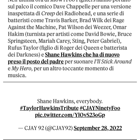
sul palco il comico Dave Chappelle per una versione
inaspettata di
Creep
dei Radiohead, e una serie di
batteristi come Travis Barker, Brad Wilk dei Rage
Against the Machine, Pat Wilson dei Weezer, Omar
Hakim (turnista per artisti come David Bowie, Bruce
Springsteen, Mariah Carey, Sting, Peter Gabriel),
Rufus Taylor (figlio di Roger dei Queen e batterista
dei Darkness) e
Shane Hawkins che ha di nuovo
preso il posto del padre
per suonare
I’ll Stick Around
e
My Hero
, per un altro toccante momento di
musica.
Shane Hawkins, everybody.
#TaylorHawkinsTribute
#CJAYNinetyFoo
pic.twitter.com/YlOvS23oGp
— CJAY 92 (@CJAY92)
September 28, 2022