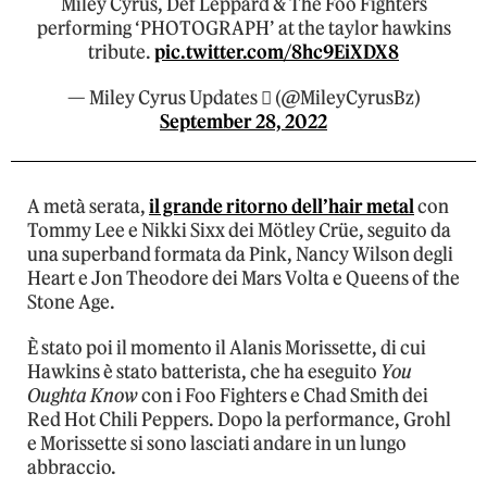
Miley Cyrus, Def Leppard & The Foo Fighters
performing ‘PHOTOGRAPH’ at the taylor hawkins
tribute.
pic.twitter.com/8hc9EiXDX8
— Miley Cyrus Updates  (@MileyCyrusBz)
September 28, 2022
A metà serata,
il grande ritorno dell’hair metal
con
Tommy Lee e Nikki Sixx dei Mötley Crüe, seguito da
una superband formata da Pink, Nancy Wilson degli
Heart e Jon Theodore dei Mars Volta e Queens of the
Stone Age.
È stato poi il momento il Alanis Morissette, di cui
Hawkins è stato batterista, che ha eseguito
You
Oughta Know
con i Foo Fighters e Chad Smith dei
Red Hot Chili Peppers. Dopo la performance, Grohl
e Morissette si sono lasciati andare in un lungo
abbraccio.