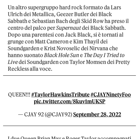
Un altro supergruppo hard rock formato da Lars
Ulrich dei Metallica, Geezer Butler dei Black
Sabbath e Sebastian Bach degli Skid Row ha preso il
centro del palco per
Supernaut
dei Black Sabbath.
Dopo una parentesi con Jack Black, si è tornati al
grunge con Matt Cameron e Kim Thayil dei
Soundgarden e Krist Novoselic dei Nirvana che
hanno suonato
Black Hole Sun
e
The Day I Tried to
Live
dei Soundgarden con Taylor Momsen dei Pretty
Reckless alla voce.
QUEEN!!!
#TaylorHawkinsTribute
#CJAYNinetyFoo
pic.twitter.com/8kuv1mUKSP
— CJAY 92 (@CJAY92)
September 28, 2022
I due Queen Brian May e Roger Taylor accompagnati