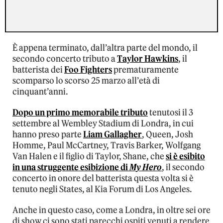
È appena terminato, dall’altra parte del mondo, il
secondo concerto tributo a
Taylor Hawkins
, il
batterista dei
Foo Fighters
prematuramente
scomparso lo scorso 25 marzo all’età di
cinquant’anni.
Dopo un primo memorabile tributo
tenutosi il 3
settembre al Wembley Stadium di Londra, in cui
hanno preso parte
Liam Gallagher
, Queen, Josh
Homme, Paul McCartney, Travis Barker, Wolfgang
Van Halen e il figlio di Taylor, Shane, che
si è esibito
in una struggente esibizione di
My Hero
, il secondo
concerto in onore del batterista questa volta si è
tenuto negli States, al Kia Forum di Los Angeles.
Anche in questo caso, come a Londra, in oltre sei ore
di show ci sono stati parecchi ospiti venuti a rendere