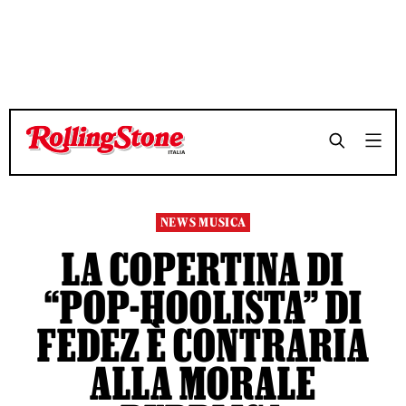
TEMPO DI LETTURA 3 MINUTI
TEMPO DI LETTURA 3 MINUTI
SHARE
SHARE
NEWS MUSICA
LA COPERTINA DI
“POP-HOOLISTA” DI
FEDEZ È CONTRARIA
ALLA MORALE