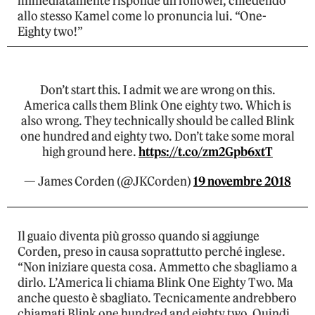
immediatamente risponde un follower, chiedendo
allo stesso Kamel come lo pronuncia lui. “One-
Eighty two!”
Don’t start this. I admit we are wrong on this.
America calls them Blink One eighty two. Which is
also wrong. They technically should be called Blink
one hundred and eighty two. Don’t take some moral
high ground here.
https://t.co/zm2Gpb6xtT
— James Corden (@JKCorden)
19 novembre 2018
Il guaio diventa più grosso quando si aggiunge
Corden, preso in causa soprattutto perché inglese.
“Non iniziare questa cosa. Ammetto che sbagliamo a
dirlo. L’America li chiama Blink One Eighty Two. Ma
anche questo è sbagliato. Tecnicamente andrebbero
chiamati Blink one hundred and eighty two. Quindi