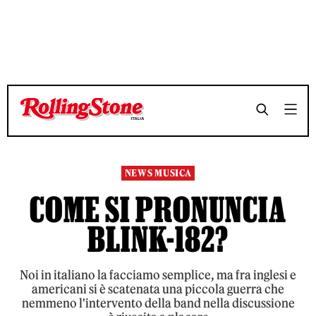
TEMPO DI LETTURA 5 MINUTI
TEMPO DI LETTURA 5 MINUTI
SHARE
SHARE
NEWS MUSICA
COME SI PRONUNCIA
BLINK-182?
Noi in italiano la facciamo semplice, ma fra inglesi e
americani si è scatenata una piccola guerra che
nemmeno l'intervento della band nella discussione