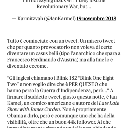
I’m not saying that’s WHY they lost the
Revolutionary War, but…
— Karmitzvah (@IanKarmel)
19 novembre 2018
Tutto è cominciato con un tweet. Un misero tweet
che per quanto provocatorio non voleva di certo
diventare un casus belli (tipo l’anarchico che spara a
Francesco Ferdinando d’Austria) ma alla fine lo è
diventato eccome.
“Gli inglesi chiamano i Blink-182 “Blink One Eight
Two” e non voglio dire che è PER QUESTO che
hanno perso la Guerra d’Indipendenza, però…” A
firmare il suddetto tweet, giusto questa notte, è Ian
Kamel, un comico americano e autore del
Late Late
Show with James Corden
. Non è propriamente
Obama a dirlo, però è comunque uno che ha della
visibilità, oltre che un buon 44k follower. Al che