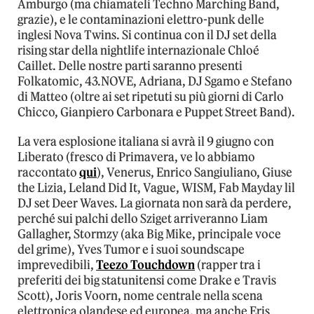
Amburgo (ma chiamateli Techno Marching Band,
grazie), e le contaminazioni elettro-punk delle
inglesi Nova Twins. Si continua con il DJ set della
rising star della nightlife internazionale
Chloé
Caillet. Delle nostre parti saranno presenti
Folkatomic, 43.NOVE, Adriana, DJ Sgamo e Stefano
di Matteo (oltre ai set ripetuti su più giorni di Carlo
Chicco, Gianpiero Carbonara e Puppet Street Band).
La vera esplosione italiana si avrà il 9 giugno con
Liberato (fresco di Primavera, ve lo abbiamo
raccontato
qui
), Venerus, Enrico Sangiuliano, Giuse
the Lizia, Leland Did It, Vague, WISM, Fab Mayday lil
DJ set Deer Waves. La giornata non sarà da perdere,
perché sui palchi dello Sziget arriveranno Liam
Gallagher, Stormzy (aka Big Mike, principale voce
del grime), Yves Tumor e i suoi soundscape
imprevedibili,
Teezo Touchdown
(rapper tra i
preferiti dei big statunitensi come Drake e Travis
Scott), Joris Voorn, nome centrale nella scena
elettronica olandese ed europea, ma anche Eris