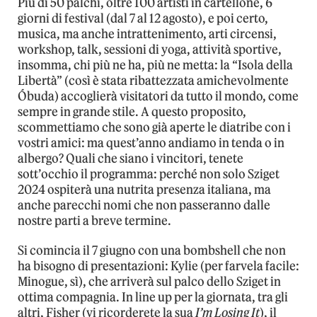
Più di 50 palchi, oltre 100 artisti in cartellone, 6
giorni di festival (dal 7 al 12 agosto), e poi certo,
musica, ma anche intrattenimento, arti circensi,
workshop, talk, sessioni di yoga, attività sportive,
insomma, chi più ne ha, più ne metta: la “Isola della
Libertà” (così è stata ribattezzata amichevolmente
Óbuda) accoglierà visitatori da tutto il mondo, come
sempre in grande stile. A questo proposito,
scommettiamo che sono già aperte le diatribe con i
vostri amici: ma quest’anno andiamo in tenda o in
albergo? Quali che siano i vincitori, tenete
sott’occhio il programma: perché non solo Sziget
2024 ospiterà una nutrita presenza italiana, ma
anche parecchi nomi che non passeranno dalle
nostre parti a breve termine.
Si comincia il 7 giugno con una bombshell che non
ha bisogno di presentazioni: Kylie (per farvela facile:
Minogue, sì), che arriverà sul palco dello Sziget in
ottima compagnia. In line up per la giornata, tra gli
altri, Fisher (vi ricorderete la sua
I’m Losing It
), il