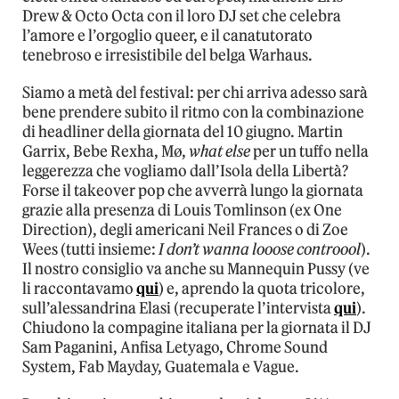
Drew & Octo Octa con il loro DJ set che celebra
l’amore e l’orgoglio queer, e il canatutorato
tenebroso e irresistibile del belga Warhaus.
Siamo a metà del festival: per chi arriva adesso sarà
bene prendere subito il ritmo con la combinazione
di headliner della giornata del 10 giugno. Martin
Garrix, Bebe Rexha, Mø,
what else
per un tuffo nella
leggerezza che vogliamo dall’Isola della Libertà?
Forse il takeover pop che avverrà lungo la giornata
grazie alla presenza di Louis Tomlinson (ex One
Direction), degli americani Neil Frances o di Zoe
Wees (tutti insieme:
I don’t wanna looose controool
).
Il nostro consiglio va anche su Mannequin Pussy (ve
li raccontavamo
qui
) e, aprendo la quota tricolore,
sull’alessandrina Elasi (recuperate l’intervista
qui
).
Chiudono la compagine italiana per la giornata il DJ
Sam Paganini, Anfisa Letyago, Chrome Sound
System, Fab Mayday, Guatemala e Vague.