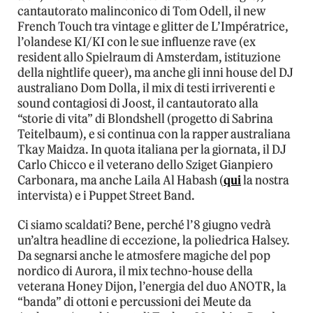
cantautorato malinconico di Tom Odell, il new
French Touch tra vintage e glitter de L’Impératrice,
l’olandese KI/KI con le sue influenze rave (ex
resident allo Spielraum di Amsterdam, istituzione
della nightlife queer), ma anche gli inni house del DJ
australiano Dom Dolla, il mix di testi irriverenti e
sound contagiosi di Joost, il cantautorato alla
“storie di vita” di Blondshell (progetto di Sabrina
Teitelbaum), e si continua con la rapper australiana
Tkay Maidza. In quota italiana per la giornata, il DJ
Carlo Chicco e il veterano dello Sziget Gianpiero
Carbonara, ma anche Laila Al Habash (
qui
la nostra
intervista) e i Puppet Street Band.
Ci siamo scaldati? Bene, perché l’8 giugno vedrà
un’altra headline di eccezione, la poliedrica Halsey.
Da segnarsi anche le atmosfere magiche del pop
nordico di Aurora, il mix techno-house della
veterana Honey Dijon, l’energia del duo ANOTR, la
“banda” di ottoni e percussioni dei Meute da