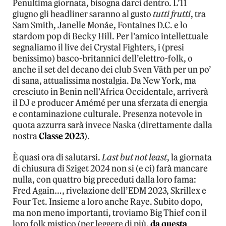
Penultima giornata, bisogna darci dentro. L’11
giugno gli headliner saranno al gusto
tutti frutti
, tra
Sam Smith, Janelle Monáe, Fontaines D.C. e lo
stardom pop di Becky Hill. Per l’amico intellettuale
segnaliamo il live dei Crystal Fighters, i (presi
benissimo) basco-britannici dell’elettro-folk, o
anche il set del decano dei club Sven Väth per un po’
di sana, attualissima nostalgia. Da New York, ma
cresciuto in Benin nell’Africa Occidentale, arriverà
il DJ e producer Amémé per una sferzata di energia
e contaminazione culturale. Presenza notevole in
quota azzurra sarà invece Naska (direttamente dalla
nostra
Classe 2023
).
È quasi ora di salutarsi.
Last but not least
, la giornata
di chiusura di Sziget 2024 non si (e ci) farà mancare
nulla, con quattro big preceduti dalla loro fama:
Fred Again…, rivelazione dell’EDM 2023, Skrillex e
Four Tet. Insieme a loro anche Raye. Subito dopo,
ma non meno importanti, troviamo Big Thief con il
loro folk mistico (per leggere di più,
da questa