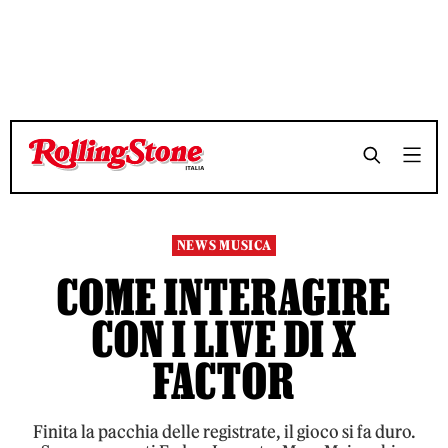
TEMPO DI LETTURA 4 MINUTI
TEMPO DI LETTURA 4 MINUTI
SHARE
SHARE
NEWS MUSICA
COME INTERAGIRE
CON I LIVE DI X
FACTOR
Finita la pacchia delle registrate, il gioco si fa duro.