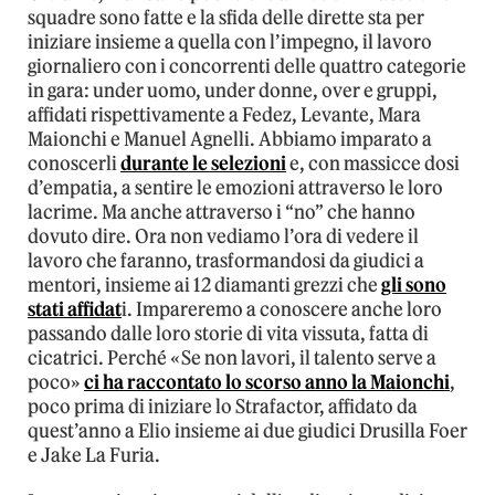
squadre sono fatte e la sfida delle dirette sta per
iniziare insieme a quella con l’impegno, il lavoro
giornaliero con i concorrenti delle quattro categorie
in gara: under uomo, under donne, over e gruppi,
affidati rispettivamente a Fedez, Levante, Mara
Maionchi e Manuel Agnelli. Abbiamo imparato a
conoscerli
durante le selezioni
e, con massicce dosi
d’empatia, a sentire le emozioni attraverso le loro
lacrime. Ma anche attraverso i “no” che hanno
dovuto dire. Ora non vediamo l’ora di vedere il
lavoro che faranno, trasformandosi da giudici a
mentori, insieme ai 12 diamanti grezzi che
gli sono
stati affidat
i. Impareremo a conoscere anche loro
passando dalle loro storie di vita vissuta, fatta di
cicatrici. Perché «Se non lavori, il talento serve a
poco»
ci ha raccontato lo scorso anno la Maionchi
,
poco prima di iniziare lo Strafactor, affidato da
quest’anno a Elio insieme ai due giudici Drusilla Foer
e Jake La Furia.