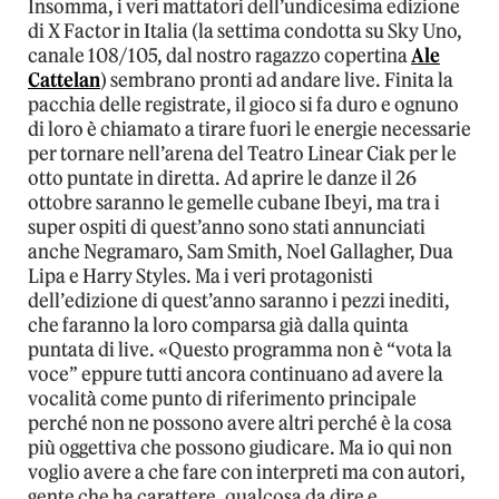
Insomma, i veri mattatori dell’undicesima edizione
di X Factor in Italia (la settima condotta su Sky Uno,
canale 108/105, dal nostro ragazzo copertina
Ale
Cattelan
) sembrano pronti ad andare live. Finita la
pacchia delle registrate, il gioco si fa duro e ognuno
di loro è chiamato a tirare fuori le energie necessarie
per tornare nell’arena del Teatro Linear Ciak per le
otto puntate in diretta. Ad aprire le danze il 26
ottobre saranno le gemelle cubane Ibeyi, ma tra i
super ospiti di quest’anno sono stati annunciati
anche Negramaro, Sam Smith, Noel Gallagher, Dua
Lipa e Harry Styles. Ma i veri protagonisti
dell’edizione di quest’anno saranno i pezzi inediti,
che faranno la loro comparsa già dalla quinta
puntata di live. «Questo programma non è “vota la
voce” eppure tutti ancora continuano ad avere la
vocalità come punto di riferimento principale
perché non ne possono avere altri perché è la cosa
più oggettiva che possono giudicare. Ma io qui non
voglio avere a che fare con interpreti ma con autori,
gente che ha carattere, qualcosa da dire e