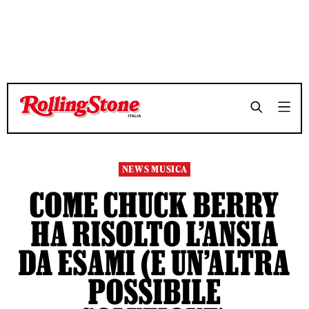
TEMPO DI LETTURA 3 MINUTI
TEMPO DI LETTURA 3 MINUTI
SHARE
SHARE
NEWS MUSICA
COME CHUCK BERRY
HA RISOLTO L’ANSIA
DA ESAMI (E UN’ALTRA
POSSIBILE