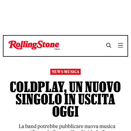
TEMPO DI LETTURA 3 MINUTI
TEMPO DI LETTURA 3 MINUTI
SHARE
SHARE
NEWS MUSICA
COLDPLAY, UN NUOVO
SINGOLO IN USCITA
OGGI
La band potrebbe pubblicare nuova musica