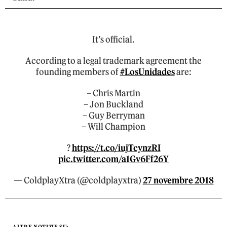
It’s official.
According to a legal trademark agreement the
founding members of
#LosUnidades
are:
– Chris Martin
– Jon Buckland
– Guy Berryman
– Will Champion
?
https://t.co/iujTcynzRI
pic.twitter.com/a1Gv6Ff26Y
— ColdplayXtra (@coldplayxtra)
27 novembre 2018