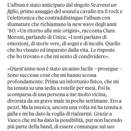
L’album è stato anticipato dal singolo
Se avessi un
figlio
, primo assaggio del sound a cavallo tra il rock e
l’elettronica che contraddistingue l’album con
sfumature che richiamano la new wave degli anni
’80: «Un ritorno alle mie origini», racconta Clara
Moroni, parlando di
Unica
. «I testi parlano di
emozioni, di storie vere, di sogni e di incubi. Quello
che ho vissuto ed imparato dalla vita. Le risposte
che ho trovato e che mi sento di condividere».
«Quest’anno non è stato un anno facile – prosegue –
Sono successe cose che mi hanno scossa
profondamente. Prima un infortunio fisico, che mi
ha tenuta su una sedia a rotelle per mesi. Poi la
scomparsa di una persona a me molto vicina,
divorata da un grave male in poche settimane. Ero a
pezzi. Ma la musica, ancora una volta mi ha tenuta a
galla e mi ha dato la voglia di rialzarmi. Grazie a
Vasco che mi ha dato la possibilità, pur non facendo
più parte della band, di essere comunque sul suo