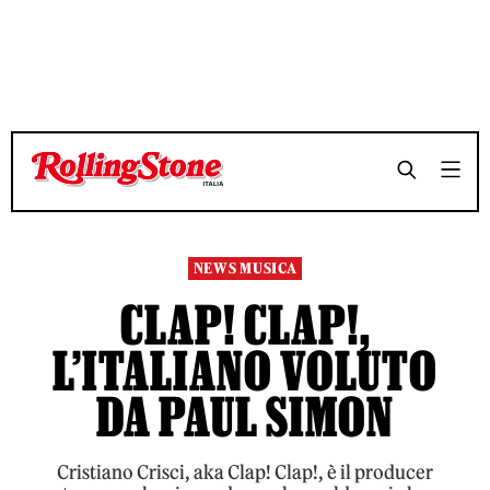
TEMPO DI LETTURA 3 MINUTI
TEMPO DI LETTURA 3 MINUTI
SHARE
SHARE
NEWS MUSICA
CLAP! CLAP!,
L’ITALIANO VOLUTO
DA PAUL SIMON
Cristiano Crisci, aka Clap! Clap!, è il producer