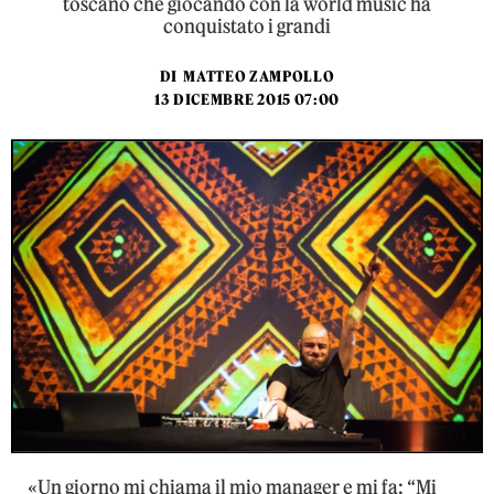
toscano che giocando con la world music ha
conquistato i grandi
DI
MATTEO ZAMPOLLO
13 DICEMBRE 2015 07:00
«Un giorno mi chiama il mio manager e mi fa: “Mi