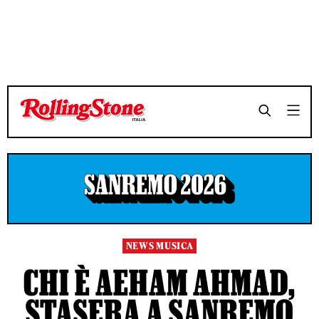
TEMPO DI LETTURA 3 MINUTI
TEMPO DI LETTURA 3 MINUTI
SHARE
SHARE
NEWS MUSICA
CHI È AEHAM AHMAD,
STASERA A SANREMO