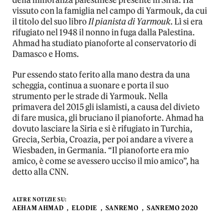
della minoranza palestinese presente in Siria. Ha
vissuto con la famiglia nel campo di Yarmouk, da cui
il titolo del suo libro
Il pianista di Yarmouk
. Lì si era
rifugiato nel 1948 il nonno in fuga dalla Palestina.
Ahmad ha studiato pianoforte al conservatorio di
Damasco e Homs.
Pur essendo stato ferito alla mano destra da una
scheggia, continua a suonare e porta il suo
strumento per le strade di Yarmouk. Nella
primavera del 2015 gli islamisti, a causa del divieto
di fare musica, gli bruciano il pianoforte. Ahmad ha
dovuto lasciare la Siria e si è rifugiato in Turchia,
Grecia, Serbia, Croazia, per poi andare a vivere a
Wiesbaden, in Germania. “Il pianoforte era mio
amico, è come se avessero ucciso il mio amico”, ha
detto alla CNN.
ALTRE NOTIZIE SU:
AEHAM AHMAD
ELODIE
SANREMO
SANREMO 2020