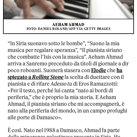
AEHAM AHMAD
FOTO: DANIEL ROLAND/AFP VIA GETTY IMAGES
“In Siria suonavo sotto le bombe”, “Suono la mia
musica per regalare speranza”, “Il pianista siriano
che combatte l’Isis con la musica”. Aeham Ahmad
arriva a Sanremo preceduto da titoli di giornale a dir
poco roboanti. Suonerà stasera con
Elodie
che
ha
spiegato a
Rolling Stone
la scelta di duettare con il
pianista e di rifare
Adesso tu
di Eros Ramazzotti:
«Per il testo, perché lui canta “nato ai bordi di
periferia,” che è proprio la mia storia. E Aeham
Ahmad, il pianista siriano che mi accompagnerà, è
nato alla periferia del mondo, in un campo profughi
alle porte di Damasco».
È così. Nato nel 1988 a Damasco, Ahmad fa parte